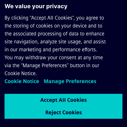
KONTAKTIRAJTE NAS
КАРИЈЕРЕ
©
Siemens Mobility
2026
Obaveštenje o politici privatnosti
Obaveštenje o upotrebi kolačića
Uslovi korišćenja
Digital ID
Whistleblowing