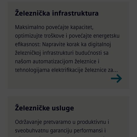
Železnička infrastruktura
Maksimalno povećajte kapacitet,
optimizujte troškove i povećajte energetsku
efikasnost: Napravite korak ka digitalnoj
železničkoj infrastrukturi budućnosti sa
našom automatizacijom železnice i
tehnologijama elektrifikacije železnice za
glavne linije putničkog i teretnog prevoza.
Železničke usluge
Održavanje pretvaramo u produktivnu i
sveobuhvatnu garanciju performansi i