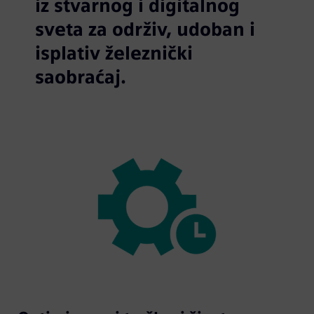
iz stvarnog i digitalnog
sveta za održiv, udoban i
isplativ železnički
saobraćaj.