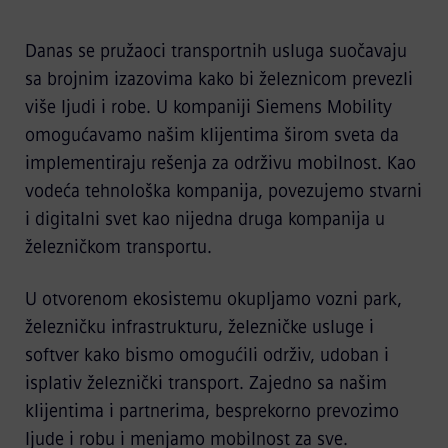
Danas se pružaoci transportnih usluga suočavaju
sa brojnim izazovima kako bi železnicom prevezli
više ljudi i robe. U kompaniji Siemens Mobility
omogućavamo našim klijentima širom sveta da
implementiraju rešenja za održivu mobilnost. Kao
vodeća tehnološka kompanija, povezujemo stvarni
i digitalni svet kao nijedna druga kompanija u
železničkom transportu.
U otvorenom ekosistemu okupljamo vozni park,
železničku infrastrukturu, železničke usluge i
softver kako bismo omogućili održiv, udoban i
isplativ železnički transport. Zajedno sa našim
klijentima i partnerima, besprekorno prevozimo
ljude i robu i menjamo mobilnost za sve.