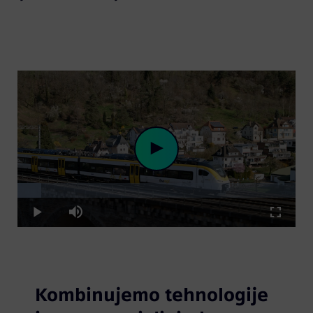
Loaded
:
Play
8.67%
Play
Mute
Fullscre
Video
Kombinujemo tehnologije