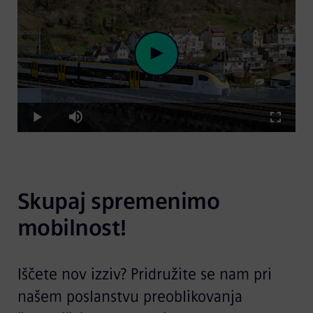
Loaded
:
Play
8.67%
Play
Mute
Fullscre
Video
Skupaj spremenimo 
mobilnost!
Iščete nov izziv? Pridružite se nam pri
našem poslanstvu preoblikovanja