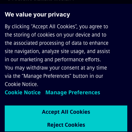
STOPITE V STIK
KARIERA
©
Siemens Mobility
2026
Privacy Notice
Cookie Notice
Terms of Use
Digital ID
Whistleblowing