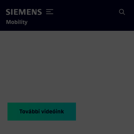
Mobility
Csatlakozz hozzánk
tesztautomatizálónak!
Siemens Mobility Kft. K+F központ, Budapest
További videóink