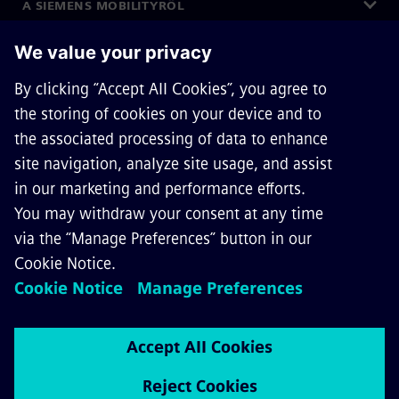
A SIEMENS MOBILITYRŐL
KAPCSOLAT
KARRIER
©
Siemens Mobility
2026
Adatvédelmi nyilatkozat
Cookie kezelés
Felhasználási feltételek
Digitális azonosító
Visszaélés bejelentése