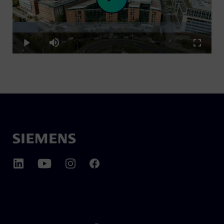
Loaded
:
Play
12.82%
Play
Mute
Fullscre
Video