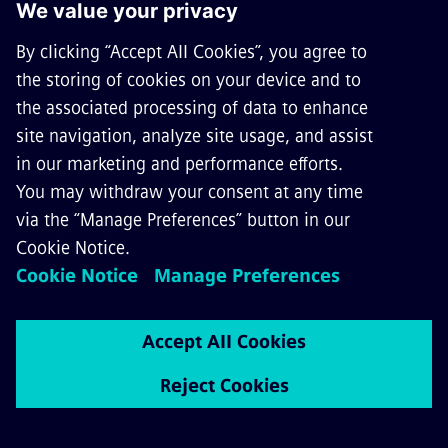
A Mobility hírei
A 2022-23-as tanévben is folytatódik a
Siemens Mobility Kft. ösztöndíjprogramja
A Siemens Mobility először mutatja be a
Mireo Plus B vonatot az InnoTrans 2022
kiállításon
A 2022-es InnoTranson a Siemens Mobility
bemutatja a vasút jövőjét
Elkészült az ország eddigi legnagyobb vasúti
fejlesztésének II. üteme