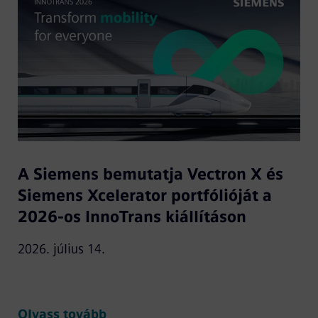
A Siemens bemutatja Vectron X és
Siemens Xcelerator portfólióját a
2026-os InnoTrans kiállításon
2026. július 14.
Olvass tovább