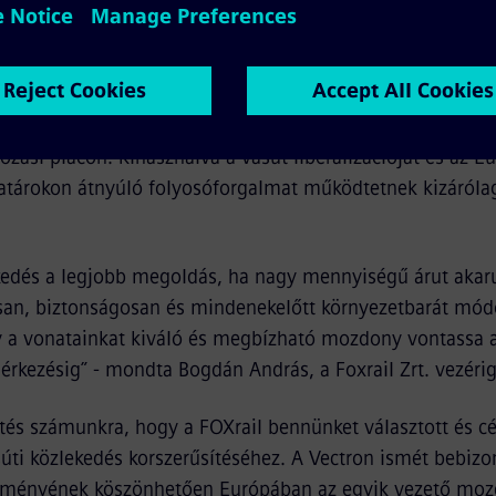
, aki Vectron mozdonyt rendelt. Ez a szerződés is jó péld
rfuvarozással foglalkozó magánvasút részére, hogy éppen
 beruházást tenni, felkészülve a következő időkre.
saság 2013-ban alakult 100%-ban magyar tulajdonban lév
rozási piacon. Kihasználva a vasút liberalizációját és az E
tárokon átnyúló folyosóforgalmat működtetnek kizárólag
ekedés a legjobb megoldás, ha nagy mennyiségű árut aka
an, biztonságosan és mindenekelőtt környezetbarát módon
 a vonatainkat kiváló és megbízható mozdony vontassa a
 érkezésig” - mondta Bogdán András, a Foxrail Zrt. vezéri
tés számunkra, hogy a FOXrail bennünket választott és cé
súti közlekedés korszerűsítéséhez. A Vectron ismét bebizo
ítményének köszönhetően Európában az egyik vezető moz