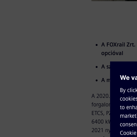
A FOXrail Zrt
opcióval
A szállító a 
A mozdonyt 20
A 2020. december 2
forgalomban kíván
ETCS, PZB90 és MIR
6400 kW 15 és 25 
2021 nyarán fogja l