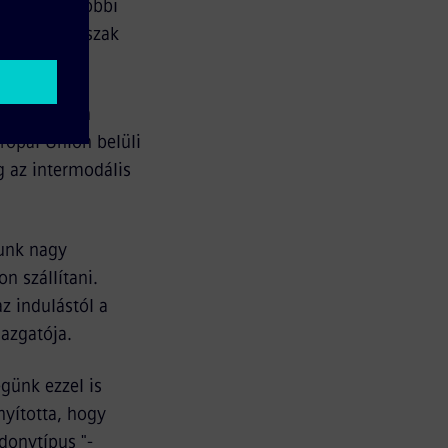
a lehet a többi
 krízis időszak
ő független
urópai Unión belüli
 az intermodális
runk nagy
 szállítani.
z indulástól a
gazgatója.
günk ezzel is
nyította, hogy
donytípus "-