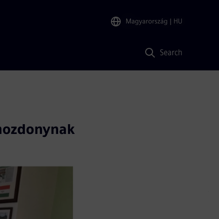
Magyarország
| HU
Search
 mozdonynak