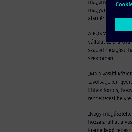
magánvasúttársaság
magyarországi tehe
alatt érdemes ilyen
A FOXrail vasúttár
vállalat az árufuva
szabad mozgást, ha
szektorban.
„Ma a vasúti közl
távolságokon gyors
Ehhez fontos, hogy
rendeltetési helyre
„Nagy megtisztelte
hozzájárulhat a va
kiemelkedő teljes