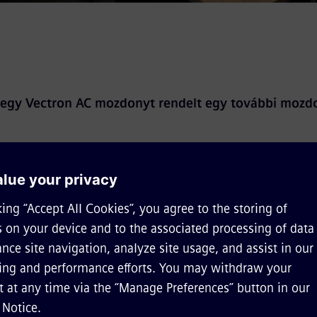
. egy Vectron AC mozdonyt rendelt egy további mozd
Siemens Mobility
21 nyarán szállítják le a megrendelő részére
2-én aláírt szerződésben megrendelt járművet a határon
ják üzemeltetni Magyarországon és a szomszédos orszá
EL vasútbiztosító rendszerekkel van felszerelve, maximál
kV mellett, végsebessége pedig 160 km/óra. A mozdonyt 
eszállítani a Siemens Mobility. A FOXrail Zrt. az első ma