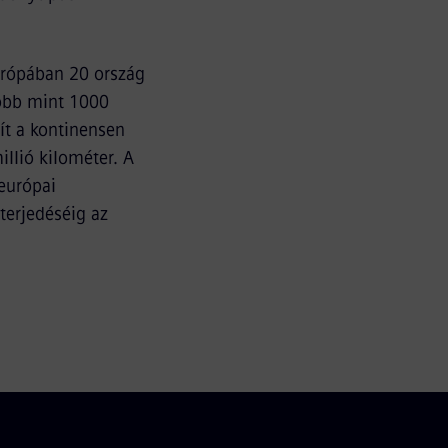
urópában 20 ország
több mint 1000
ít a kontinensen
illió kilométer. A
európai
terjedéséig az