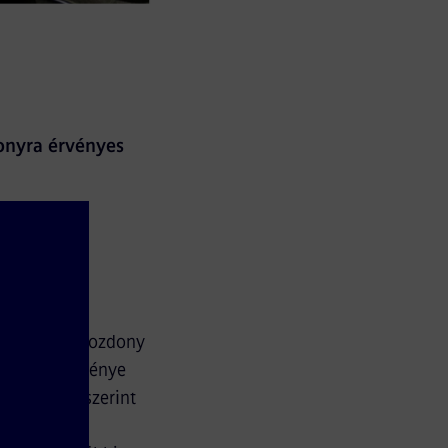
onyra érvényes
 átnyúló
gokban. A mozdony
is teljesítménye
szerződés szerint
gyar