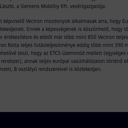
László, a Siemens Mobility Kft. vezérigazgatója.
át képviselő Vectron mozdonyok alkalmasak arra, hogy E
zlekedjenek. Ennek a képességének is köszönhető, hogy 
 értékesítésre és ebből már több mint 850 Vectron teljes
ron flotta teljes futásteljesítménye eddig több mint 390 m
lehetővé teszi, hogy az ETCS üzemmód mellett (egységes 
rendszer), annak teljes európai vasúthálózaton történő el
zeti, B osztályú rendszereivel is közlekedjen.