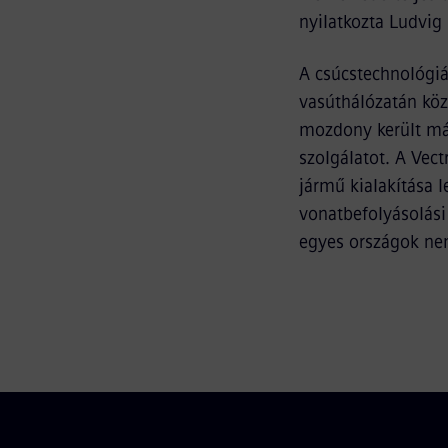
nyilatkozta Ludvig 
A csúcstechnológi
vasúthálózatán kö
mozdony került már
szolgálatot. A Vect
jármű kialakítása 
vonatbefolyásolási 
egyes országok nem