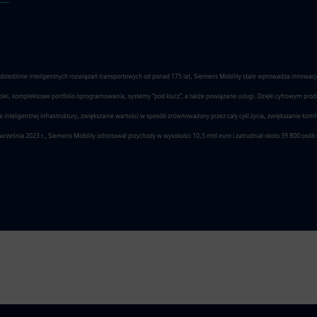
w dziedzinie inteligentnych rozwiązań transportowych od ponad 175 lat, Siemens Mobility stale wprowadza innowacj
kolei, kompleksowe portfolio oprogramowania, systemy "pod klucz", a także powiązane usługi. Dzięki cyfrowym pr
inteligentnej infrastruktury, zwiększanie wartości w sposób zrównoważony przez cały cykl życia, zwiększanie kom
rześnia 2023 r., Siemens Mobility odnotował przychody w wysokości 10,5 mld euro i zatrudniał około 39 800 osób 