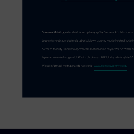
Siemens Mobility
jest oddzielnie zarządzaną spółką Siemens AG. Jako lider 
Jego główne obszary obejmują tabor kolejowy, automatyzację i elektryfikację 
Siemens Mobility umożliwia operatorom mobilności na całym świecie tworzenie 
i gwarantowanie dostępności. W roku obrotowym 2023, który zakończył się 30 w
Więcej informacji można znaleźć na stronie:
www.siemens.com/mobility