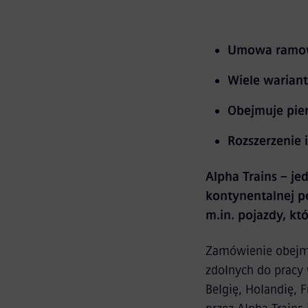
Umowa ramow
Wiele warian
Obejmuje pier
Rozszerzenie 
Alpha Trains – j
kontynentalnej p
m.in. pojazdy, kt
Zamówienie obejmu
zdolnych do pracy 
Belgię, Holandię,