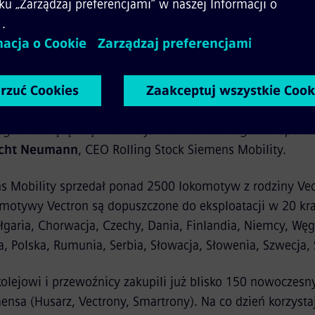
zięki naszym lokomotywom Vectron. Włączenie naszych war
 i dwusystemowych do umowy ramowej odzwierciedla na
a Trains i ich klientom najbardziej wszechstronnych i wyd
olejowych. Jesteśmy szczególnie dumni z dostarczenia pier
la Francji, które demonstrują swoje możliwości w zakresi
nicznych. To przełomowe osiągnięcie nie tylko wzmocni istni
odegra znaczącą rolę w rozwoju zrównoważonego transportu 
echt Neumann
, CEO Rolling Stock Siemens Mobility.
ns Mobility sprzedał ponad 2500 lokomotyw z rodziny Ve
motywy Vectron są dopuszczone do eksploatacji w 20 kra
ułgaria, Chorwacja, Czechy, Dania, Finlandia, Niemcy, Węg
, Polska, Rumunia, Serbia, Słowacja, Słowenia, Szwecja, 
kolejowi i przewoźnicy zakupili już blisko 150 nowocze
ensa (Husarz, Vectrony, Smartrony). Na co dzień korzystaj