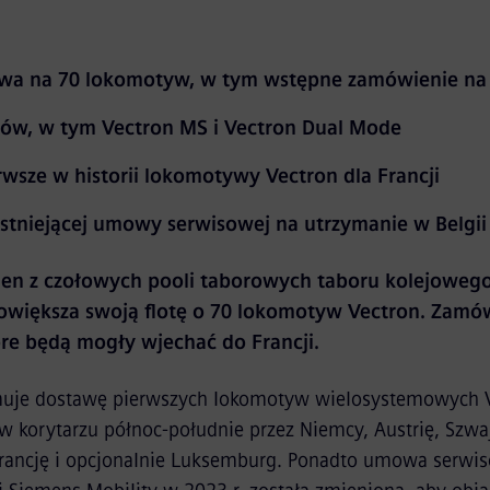
a na 70 lokomotyw, w tym wstępne zamówienie na
tów, w tym Vectron MS i Vectron Dual Mode
wsze w historii lokomotywy Vectron dla Francji
istniejącej umowy serwisowej na utrzymanie w Belgii 
eden z czołowych pooli taborowych taboru kolejoweg
owiększa swoją flotę o 70 lokomotyw Vectron. Zamó
óre będą mogły wjechać do Francji.
je dostawę pierwszych lokomotyw wielosystemowych Vec
w korytarzu północ-południe przez Niemcy, Austrię, Szwaj
 Francję i opcjonalnie Luksemburg. Ponadto umowa serwi