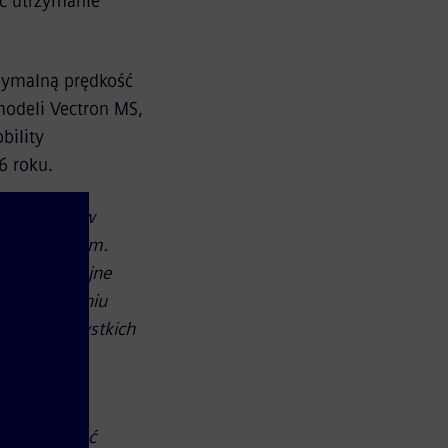
ąć utrzymanie
ymalną prędkość
 modeli Vectron MS,
bility
6 roku.
tę lokomotyw
ku francuskim.
tów na wydajne
mu zamówieniu
jną na wszystkich
 Trains.
s i wspierać