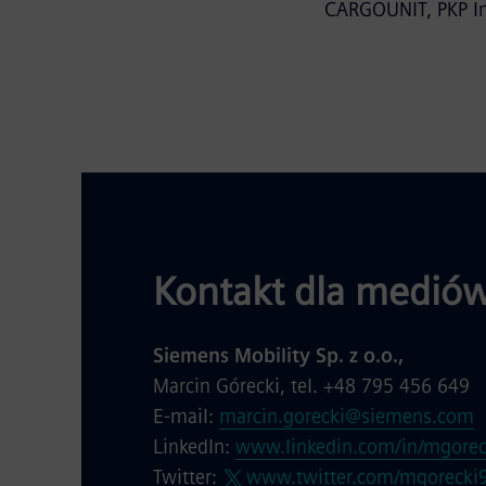
CARGOUNIT, PKP Int
Kontakt dla mediów
Siemens Mobility Sp. z o.o.,
Marcin Górecki, tel. +48 795 456 649
E-mail:
marcin.gorecki@siemens.com
LinkedIn:
www.linkedin.com/in/mgorec
Twitter:
www.twitter.com/mgorecki