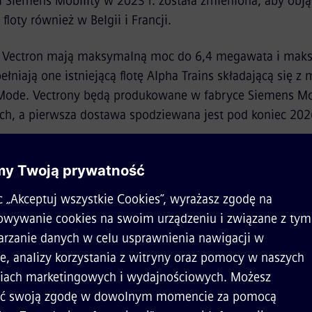
 i Siemens Mobility w 2023 r. została zmieniona, aby obj
loty również w Belgii i Francji.
Vectron mają maksymalną moc do 6,4 megawata i maks
łniają one istniejącą flotę Alpha Trains składającą się z
 Mode. Vectrony będą produkowane w fabryce Siemens Mo
h, a pierwsza dostawa spodziewana jest pod koniec 202
adowoleni, że możemy po raz kolejny zwiększyć naszą flo
bardziej wzmocnić naszą pozycję rynkową, zwłaszcza na ryn
apotrzebowanie ze strony naszych obecnych i nowych klien
sze lokomotywy wielosystemowe. Dzięki temu najnowsze
aszym klientom najwyższą możliwą elastyczność operacy
wdzonej i wysoce dostępnej platformie”
nt Pouyet,
dyrektor zarządzający działu lokomotyw Alpha
możemy kontynuować naszą udaną współpracę z Alpha Train