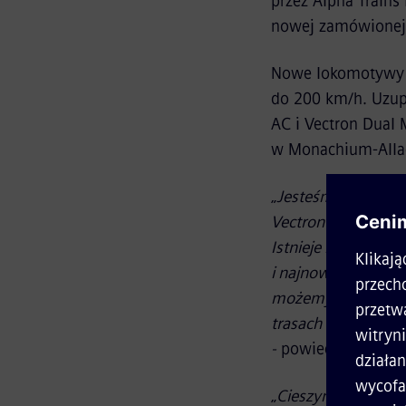
przez Alpha Trains
nowej zamówionej f
Nowe lokomotywy 
do 200 km/h. Uzupe
AC i Vectron Dual
w Monachium-Allac
„
Jesteśmy bardzo z
Vectron i jeszcze 
Istnieje rosnące z
i najnowocześniej
możemy zapewnić n
trasach dzięki spra
-
powiedział
Vince
„
Cieszymy się, że 