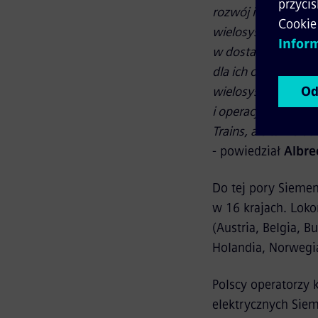
rozwój ich floty d
wielosystemowych
w dostarczanie Alph
dla ich operacji k
wielosystemowych d
i operacji transgra
Trains, ale także 
- powiedział
Albr
Do tej pory Sieme
w 16 krajach. Loko
(Austria, Belgia, B
Holandia, Norwegia
Polscy operatorzy 
elektrycznych Siem