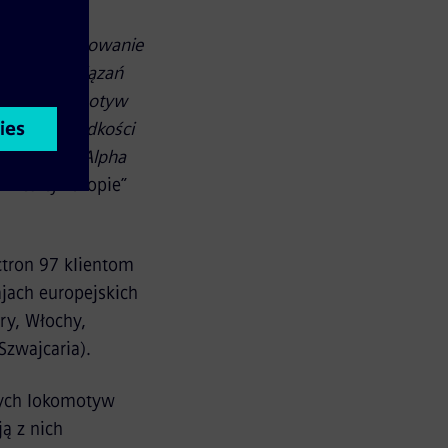
iantów
sze zaangażowanie
ajnych rozwiązań
wszych lokomotyw
e mocy, prędkości
ejącą flotę Alpha
w całej
Europie”
ctron 97 klientom
jach europejskich
ry, Włochy,
Szwajcaria).
snych lokomotyw
ą z nich