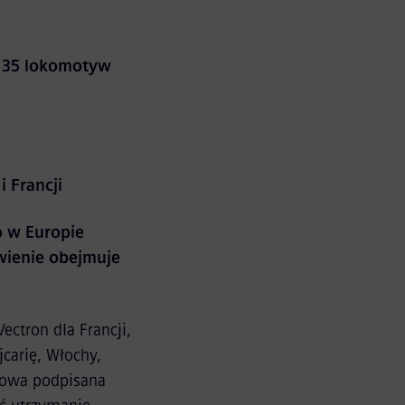
 35 lokomotyw
i Francji
o w Europie
wienie obejmuje
tron dla Francji,
carię, Włochy,
sowa podpisana