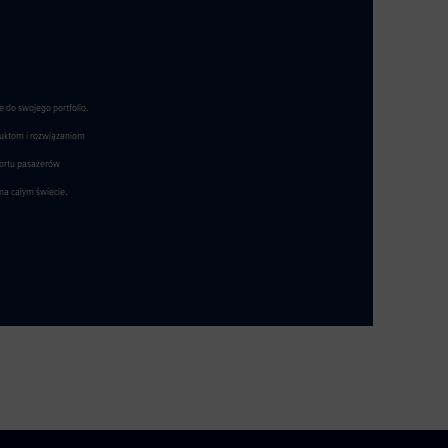
e do swojego portfolio.
oduktom i rozwiązaniom
fortu pasażerów
na całym świecie.