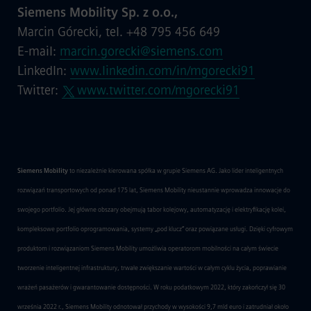
Siemens Mobility Sp. z o.o.,
Marcin Górecki, tel. +48 795 456 649
E-mail:
marcin.gorecki@siemens.com
LinkedIn:
www.linkedin.com/in/mgorecki91
Twitter:
www.twitter.com/mgorecki91
Siemens Mobility
to niezależnie kierowana spółka w grupie Siemens AG. Jako lider inteligentnych
rozwiązań transportowych od ponad 175 lat, Siemens Mobility nieustannie wprowadza innowacje do
swojego portfolio. Jej główne obszary obejmują tabor kolejowy, automatyzację i elektryfikację kolei,
kompleksowe portfolio oprogramowania, systemy „pod klucz” oraz powiązane usługi. Dzięki cyfrowym
produktom i rozwiązaniom Siemens Mobility umożliwia operatorom mobilności na całym świecie
tworzenie inteligentnej infrastruktury, trwałe zwiększanie wartości w całym cyklu życia, poprawianie
wrażeń pasażerów i gwarantowanie dostępności. W roku podatkowym 2022, który zakończył się 30
września 2022 r., Siemens Mobility odnotował przychody w wysokości 9,7 mld euro i zatrudniał około