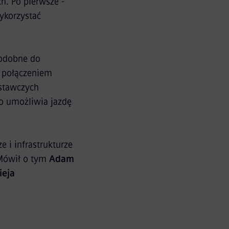
. Po pierwsze -
ykorzystać
podobne do
e połączeniem
stawczych
o umożliwia jazdę
e i infrastrukturze
 Mówił o tym
Adam
ieja