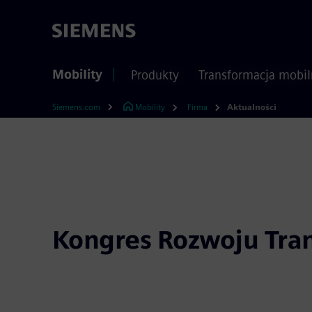
Mobility
Produkty
Transformacja mobil
Siemens.com
Mobility
Firma
Aktualności
Kongres Rozwoju Tra
Dzisiaj ekipa Siemens Mobility pozdrawia z Ko
Transportu w Poznaniu, gdzie rozmawiamy o r