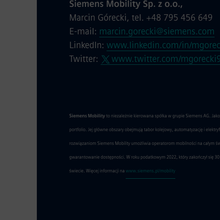
Siemens Mobility Sp. z o.o.,
Marcin Górecki, tel. +48 795 456 649
E-mail:
marcin.gorecki@siemens.com
LinkedIn:
www.linkedin.com/in/mgorec
Twitter:
www.twitter.com/mgorecki
Siemens Mobility
to niezależnie kierowana spółka w grupie Siemens AG. Jak
portfolio. Jej główne obszary obejmują tabor kolejowy, automatyzację i elektr
rozwiązaniom Siemens Mobility umożliwia operatorom mobilności na całym świec
gwarantowanie dostępności. W roku podatkowym 2022, który zakończył się 30 
świecie. Więcej informacji na
www.siemens.pl/mobility