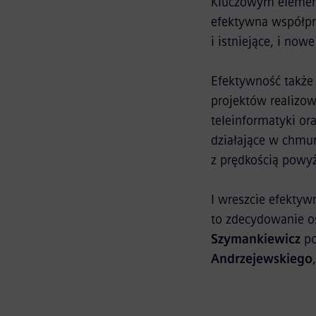
Kluczowym element
efektywna współpr
i istniejące, i no
Efektywność także 
projektów realizo
teleinformatyki o
działające w chmur
z prędkością powy
I wreszcie efektyw
to zdecydowanie os
Szymankiewicz
po
Andrzejewskiego