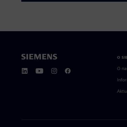
O SI
O na
Info
Aktu