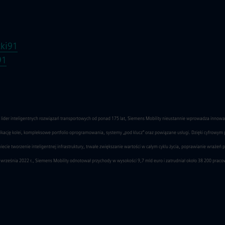
ki91
91
o lider inteligentnych rozwiązań transportowych od ponad 175 lat, Siemens Mobility nieustannie wprowadza innow
yfikację kolei, kompleksowe portfolio oprogramowania, systemy „pod klucz” oraz powiązane usługi. Dzięki cyfrowym
ie tworzenie inteligentnej infrastruktury, trwałe zwiększanie wartości w całym cyklu życia, poprawianie wrażeń 
września 2022 r., Siemens Mobility odnotował przychody w wysokości 9,7 mld euro i zatrudniał około 38 200 prac