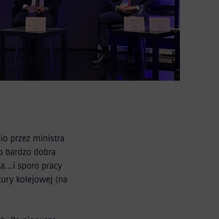
io przez ministra
o bardzo dobra
ta…i sporo pracy
tury kolejowej (na