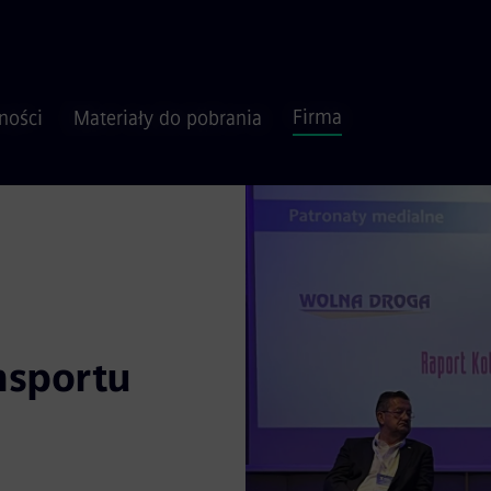
Firma
ności
Materiały do pobrania
nsportu
ngresu Rozwoju
ozwoju