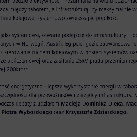
em będzie efektywność – rozumiana na wielu poziomach
aca między taborem, a infrastrukturą, by maksymalnie w
we linie kolejowe, systemowo zwiększając prędkość.
jako systemowe, otwarte podejście do infrastruktury – 
wanych w Norwegii, Austrii, Egipcie, gdzie zaawansowan
raz sterowania ruchem kolejowym w postaci systemów na
ze obliczeniowej oraz zasilanie 25kV prądu przemienneg
żej 200km/h.
ność energetyczna - lepsze wykorzystanie energii w taborz
zczędności dla przewoźników i zarządcy infrastruktury.
dczas debaty z udziałem
Macieja Dominika Oleka
,
Mac
,
Piotra Wyborskiego
oraz
Krzysztofa Zdziarskiego
.