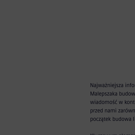
infrastruktury kolejowej i taboru w Polsce.
Najważniejsza info
Malepszaka budowy
wiadomość w kontek
przed nami zarówno
początek budowa li