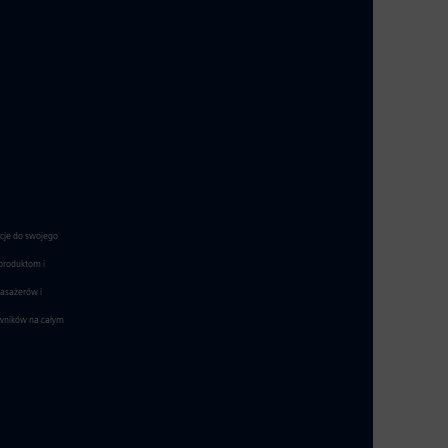
acje do swojego
 produktom i
pasażerów i
owników na całym