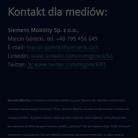
Kontakt dla mediów:
Siemens Mobility Sp. z o.o.,
Marcin Górecki, tel. +48 795 456 649
E-mail:
marcin.gorecki@siemens.com
LinkedIn:
www.linkedin.com/in/mgorecki91
Twitter:
www.twitter.com/mgorecki91
Siemens Mobility
to niezależnie kierowana spółka w grupie Siemens AG. Jako lider inteligentnych
rozwiązań transportowych od ponad 175 lat, Siemens Mobility nieustannie wprowadza innowacje do
swojego portfolio. Jej główne obszary obejmują tabor kolejowy, automatyzację i elektryfikację kolei,
kompleksowe portfolio oprogramowania, systemy „pod klucz” oraz powiązane usługi. Dzięki cyfrowym
produktom i rozwiązaniom Siemens Mobility umożliwia operatorom mobilności na całym świecie