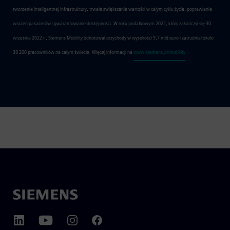
tworzenie inteligentnej infrastruktury, trwałe zwiększanie wartości w całym cyklu życia, poprawianie
wrażeń pasażerów i gwarantowanie dostępności. W roku podatkowym 2022, który zakończył się 30
września 2022 r., Siemens Mobility odnotował przychody w wysokości 9,7 mld euro i zatrudniał około
38 200 pracowników na całym świecie. Więcej informacji na
www.siemens.pl/mobility