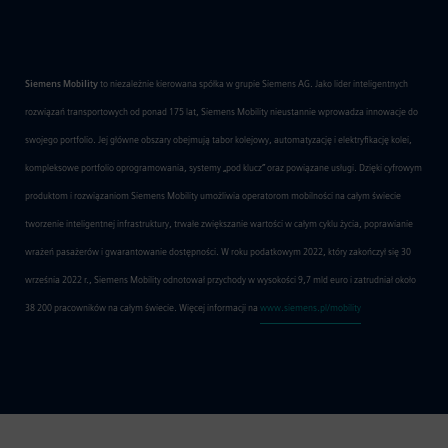
Siemens Mobility
to niezależnie kierowana spółka w grupie Siemens AG. Jako lider inteligentnych
rozwiązań transportowych od ponad 175 lat, Siemens Mobility nieustannie wprowadza innowacje do
swojego portfolio. Jej główne obszary obejmują tabor kolejowy, automatyzację i elektryfikację kolei,
kompleksowe portfolio oprogramowania, systemy „pod klucz” oraz powiązane usługi. Dzięki cyfrowym
produktom i rozwiązaniom Siemens Mobility umożliwia operatorom mobilności na całym świecie
tworzenie inteligentnej infrastruktury, trwałe zwiększanie wartości w całym cyklu życia, poprawianie
wrażeń pasażerów i gwarantowanie dostępności. W roku podatkowym 2022, który zakończył się 30
września 2022 r., Siemens Mobility odnotował przychody w wysokości 9,7 mld euro i zatrudniał około
38 200 pracowników na całym świecie. Więcej informacji na
www.siemens.pl/mobility