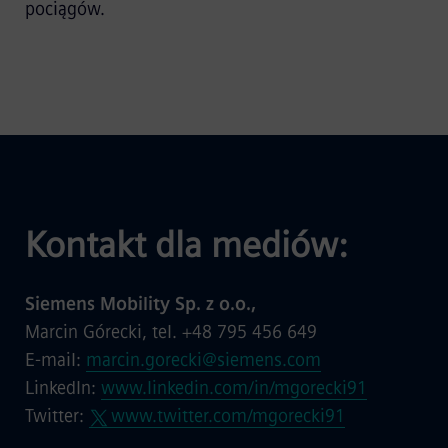
pociągów.
Kontakt dla mediów:
Siemens Mobility Sp. z o.o.,
Marcin Górecki, tel. +48 795 456 649
E-mail:
marcin.gorecki@siemens.com
LinkedIn:
www.linkedin.com/in/mgorecki91
Twitter:
www.twitter.com/mgorecki91