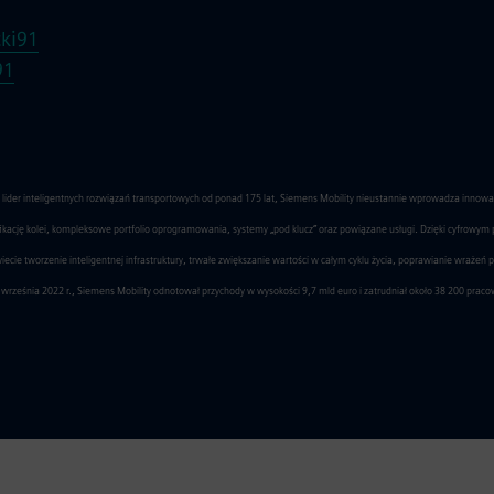
ki91
91
o lider inteligentnych rozwiązań transportowych od ponad 175 lat, Siemens Mobility nieustannie wprowadza innow
yfikację kolei, kompleksowe portfolio oprogramowania, systemy „pod klucz” oraz powiązane usługi. Dzięki cyfrowym
ie tworzenie inteligentnej infrastruktury, trwałe zwiększanie wartości w całym cyklu życia, poprawianie wrażeń 
września 2022 r., Siemens Mobility odnotował przychody w wysokości 9,7 mld euro i zatrudniał około 38 200 prac