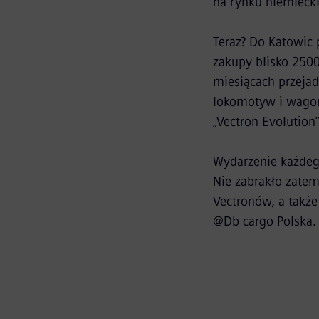
na rynku niemieck
Teraz? Do Katowic 
zakupy blisko 2500
miesiącach przeja
lokomotyw i wagon
„Vectron Evolution
Wydarzenie każdeg
Nie zabrakło zatem
Vectronów, a także
@Db cargo Polska.