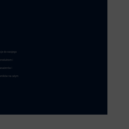
acje do swojego
 produktom i
pasażerów i
owników na całym