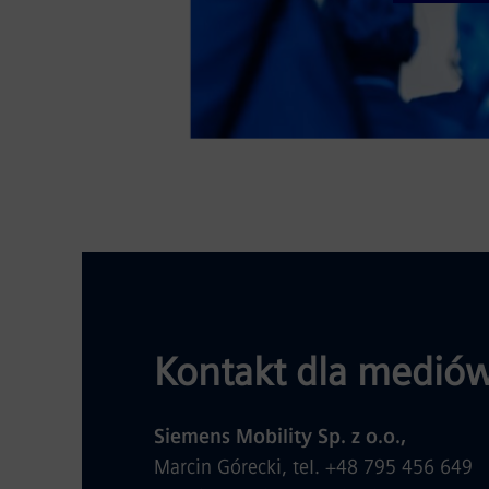
Kontakt dla mediów
Siemens Mobility Sp. z o.o.,
Marcin Górecki, tel. +48 795 456 649