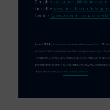
E-mail:
marcin.gorecki@siemens.com
LinkedIn:
www.linkedin.com/in/mgorec
Twitter:
www.twitter.com/mgorecki
Siemens Mobility
to niezależnie kierowana spółka w grupie Siemens AG. Jak
portfolio. Jej główne obszary obejmują tabor kolejowy, automatyzację i elektr
rozwiązaniom Siemens Mobility umożliwia operatorom mobilności na całym świec
gwarantowanie dostępności. W roku podatkowym 2022, który zakończył się 30 
świecie. Więcej informacji na
www.siemens.pl/mobility