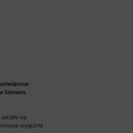
 poświęcona
ów Siemens
zaczęło się
okomotyw wyłącznie