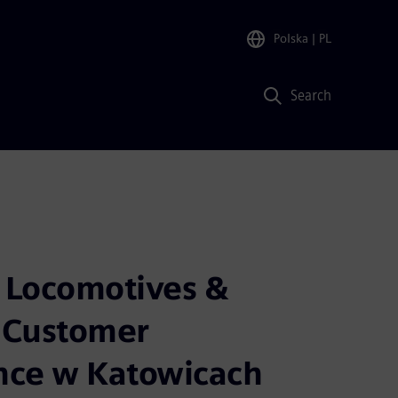
Polska
| PL
Search
 Locomotives &
 Customer
nce w Katowicach