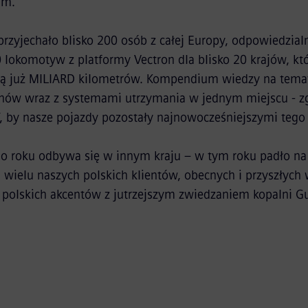
im.
przyjechało blisko 200 osób z całej Europy, odpowiedzial
 lokomotyw z platformy Vectron dla blisko 20 krajów, któ
dą już MILIARD kilometrów. Kompendium wiedzy na tema
ów wraz z systemami utrzymania w jednym miejscu - zg
”, by nasze pojazdy pozostały najnowocześniejszymi tego
o roku odbywa się w innym kraju – w tym roku padło na 
 wielu naszych polskich klientów, obecnych i przyszłych w
 polskich akcentów z jutrzejszym zwiedzaniem kopalni G