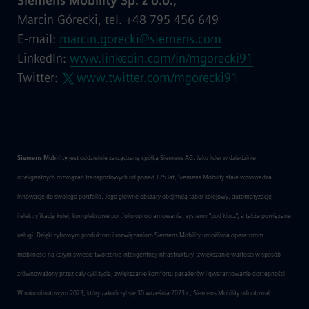
Siemens Mobility Sp. z o.o.,
Marcin Górecki, tel. +48 795 456 649
E-mail:
marcin.gorecki@siemens.com
LinkedIn:
www.linkedin.com/in/mgorecki91
Twitter:
www.twitter.com/mgorecki91
Siemens Mobility
jest oddzielnie zarządzaną spółką Siemens AG. Jako lider w dziedzinie
inteligentnych rozwiązań transportowych od ponad 175 lat, Siemens Mobility stale wprowadza
innowacje do swojego portfolio. Jego główne obszary obejmują tabor kolejowy, automatyzację
i elektryfikację kolei, kompleksowe portfolio oprogramowania, systemy "pod klucz", a także powiązane
usługi. Dzięki cyfrowym produktom i rozwiązaniom Siemens Mobility umożliwia operatorom
mobilności na całym świecie tworzenie inteligentnej infrastruktury, zwiększanie wartości w sposób
zrównoważony przez cały cykl życia, zwiększanie komfortu pasażerów i gwarantowanie dostępności.
W roku obrotowym 2023, który zakończył się 30 września 2023 r., Siemens Mobility odnotował