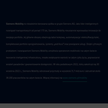
Siemens Mobility
to niezależnie kierowana spółka w grupie Siemens AG. Jako lider inteligentnych
rozwiązań transportowych od ponad 175 lat, Siemens Mobility nieustannie wprowadza innowacje do
swojego portfolio. Jej główne obszary obejmują tabor kolejowy, automatyzację i elektryfikację kolei,
kompleksowe portfolio oprogramowania, systemy „pod klucz” oraz powiązane usługi. Dzięki cyfrowym
produktom i rozwiązaniom Siemens Mobility umożliwia operatorom mobilności na całym świecie
tworzenie inteligentnej infrastruktury, trwałe zwiększanie wartości w całym cyklu życia, poprawianie
wrażeń pasażerów i gwarantowanie dostępności. W roku podatkowym 2022, który zakończył się 30
września 2022 r., Siemens Mobility odnotował przychody w wysokości 9,7 mld euro i zatrudniał około
38 200 pracowników na całym świecie. Więcej informacji na
www.siemens.pl/mobility