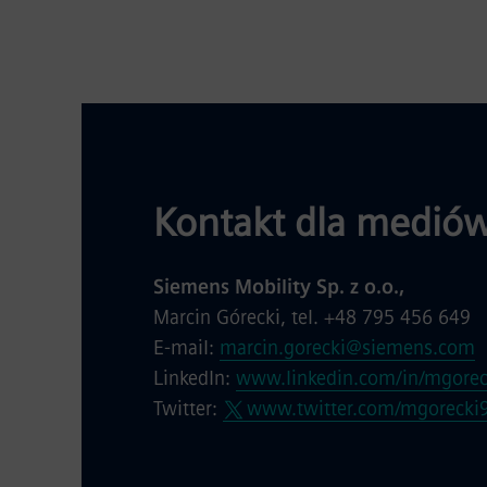
Kontakt dla mediów
Siemens Mobility Sp. z o.o.,
Marcin Górecki, tel. +48 795 456 649
E-mail:
marcin.gorecki@siemens.com
LinkedIn:
www.linkedin.com/in/mgorec
Twitter:
www.twitter.com/mgorecki