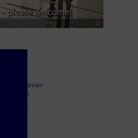
Fullscreen
az
pojazd Vectrain
, tym razem
InnoTrans24.