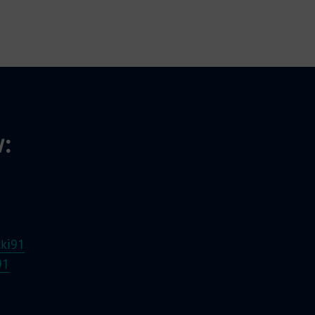
:
ki91
91