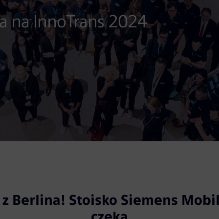
za na InnoTrans 2024
z Berlina! Stoisko Siemens Mobil
czeka