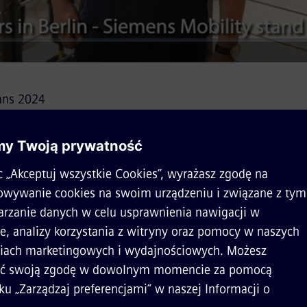
ans 2024
ą premierę miał
egipski pociąg dużych prędkości Velaro
or
230 km/h
. Tuż obok nich stoi znany z targów TRAKO
Mireo
A to nie jedyny taborowy news, jaki zaplanowaliśmy na #