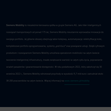
Siemens Mobility
to niezależnie kierowana spółka w grupie Siemens AG. Jako lider inteligentnych
rozwiązań transportowych od ponad 175 lat, Siemens Mobility nieustannie wprowadza innowacje do
swojego portfolio. Jej główne obszary obejmują tabor kolejowy, automatyzację i elektryfikację kolei,
kompleksowe portfolio oprogramowania, systemy „pod klucz” oraz powiązane usługi. Dzięki cyfrowym
produktom i rozwiązaniom Siemens Mobility umożliwia operatorom mobilności na całym świecie
tworzenie inteligentnej infrastruktury, trwałe zwiększanie wartości w całym cyklu życia, poprawianie
wrażeń pasażerów i gwarantowanie dostępności. W roku podatkowym 2022, który zakończył się 30
września 2022 r., Siemens Mobility odnotował przychody w wysokości 9,7 mld euro i zatrudniał około
38 200 pracowników na całym świecie. Więcej informacji na
www.siemens.pl/mobility