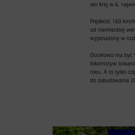
ten kraj w 6. najw
Prędkość 160 km/h
od niemieckiej we
wyposażony w rozb
Docelowo ma być 94
lokomotyw towarow
roku. A to tylko c
do zabudowania 20