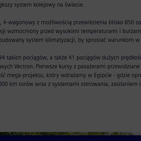
iększy system kolejowy na świecie.
, 4-wagonowy z możliwością przewiezienia blisko 850 os
rsji wzmocniony przed wysokimi temperaturami i burzam
udowany system klimatyzacji, by sprostać warunkom w 
 takich pociągów, a także 41 pociągów dużych prędkości
ych Vectron. Pierwsze kursy z pasażerami przewidziane
zęść mega-projektu, który wdrażamy w Egipcie - gdzie o
00 km torów wraz z systemami sterowania, zasilaniem 