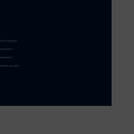
acje do swojego
 produktom i
pasażerów i
owników na całym