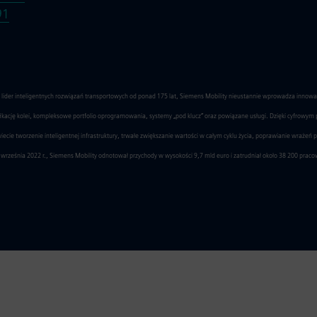
91
o lider inteligentnych rozwiązań transportowych od ponad 175 lat, Siemens Mobility nieustannie wprowadza innow
yfikację kolei, kompleksowe portfolio oprogramowania, systemy „pod klucz” oraz powiązane usługi. Dzięki cyfrowym
ie tworzenie inteligentnej infrastruktury, trwałe zwiększanie wartości w całym cyklu życia, poprawianie wrażeń 
września 2022 r., Siemens Mobility odnotował przychody w wysokości 9,7 mld euro i zatrudniał około 38 200 prac