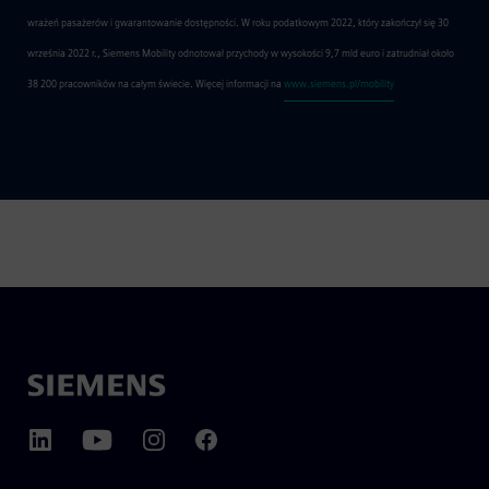
wrażeń pasażerów i gwarantowanie dostępności. W roku podatkowym 2022, który zakończył się 30
września 2022 r., Siemens Mobility odnotował przychody w wysokości 9,7 mld euro i zatrudniał około
38 200 pracowników na całym świecie. Więcej informacji na
www.siemens.pl/mobility