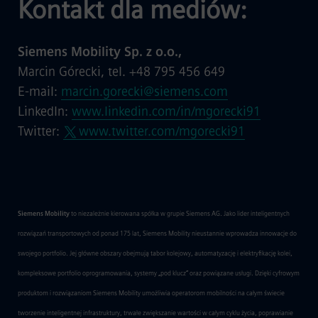
Kontakt dla mediów:
Siemens Mobility Sp. z o.o.,
Marcin Górecki, tel. +48 795 456 649
E-mail:
marcin.gorecki@siemens.com
LinkedIn:
www.linkedin.com/in/mgorecki91
Twitter:
www.twitter.com/mgorecki91
Siemens Mobility
to niezależnie kierowana spółka w grupie Siemens AG. Jako lider inteligentnych
rozwiązań transportowych od ponad 175 lat, Siemens Mobility nieustannie wprowadza innowacje do
swojego portfolio. Jej główne obszary obejmują tabor kolejowy, automatyzację i elektryfikację kolei,
kompleksowe portfolio oprogramowania, systemy „pod klucz” oraz powiązane usługi. Dzięki cyfrowym
produktom i rozwiązaniom Siemens Mobility umożliwia operatorom mobilności na całym świecie
tworzenie inteligentnej infrastruktury, trwałe zwiększanie wartości w całym cyklu życia, poprawianie