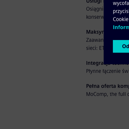
Usługi kolejowe 
Osiągnięcie 100% 
konserwacji, takim
Maksymalna przep
Zaawansowane rozw
sieci: ETCS 1&2, T
Integracja techno
Płynne łączenie świ
Pełna oferta k
MoComp, the full c