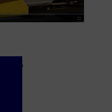
Fullscreen
nsowane
ny transport
 działają