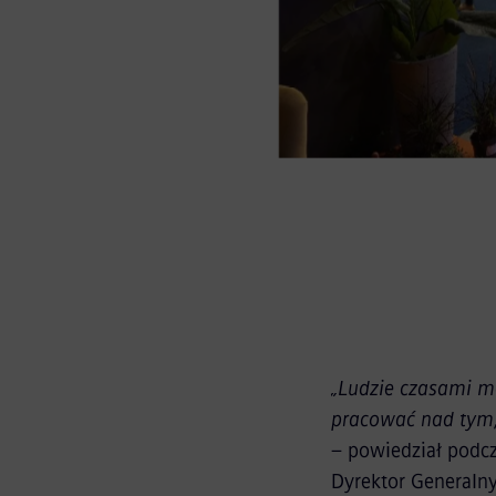
„Ludzie czasami mó
pracować nad tym,
– powiedział podc
Dyrektor Generaln