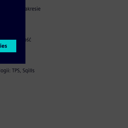
zaniom w zakresie
przepustowość
gii: TPS, Sqills