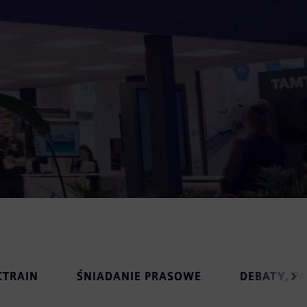
CTRAIN
ŚNIADANIE PRASOWE
DEBATY, P