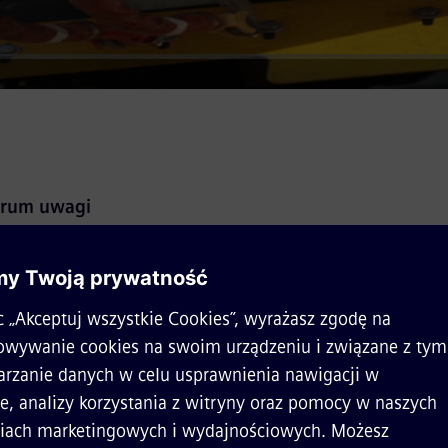
trum uwagi
 nasze zespoły zaprezentowały nasze najbardziej zaawa
niające bardziej zrównoważony, komfortowy i ekonomicz
h i na liniach głównych.
r kolejowy
 życia pociągów takich jak Vectron, Desiro, Velaro, które
ej i wydajniej.