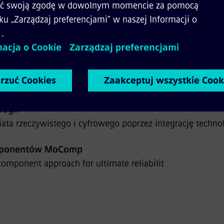
nowej generacji
dostępności systemu dzięki najnowocześniejszym rozwią
 jak Railcover & Railigent, Depot Network, MoBase.
ustowość sieci
iązania infrastruktury kolejowej, które maksymalizują 
MS, Signaling X (DS3), ATO
logii
ata rzeczywistego i cyfrowego poprzez integrację technolo
omponentów MoComp
omponent approach for ultimate reliabilit