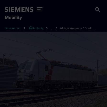
Mobility
Siemens.com
Mobility
Akiem zamawia 15 lokomotyw od Siemensa i zwiększa flotę do 100 Vectronów
...