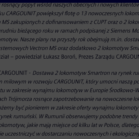
rosnący popyt wśród naszych obecnych i nowych klientów 
oku CARGOUNIT powiększył flotę o 13 nowoczesnych lokom
 MS zakupionych z dofinansowaniem z CUPT oraz o 2 lok
 grudniu bieżącego roku w ramach podpisanej z Siemens M
motyw. Nasze plany na przyszły rok obejmują m.in. dosta
stemowych Vectron MS oraz dodatkowo 2 lokomotyw Sma
iał – powiedział Łukasz Boroń, Prezes Zarządu CARGOUNI
 CARGOUNIT -
Dostawa 2 lokomotyw Smartron na rynek r
em milowym w rozwoju CARGOUNIT, który umocni naszą poz
u w zakresie wynajmu lokomotyw w Europie Środkowo-W
jach Trójmorza rosnące zapotrzebowanie na nowoczesne l
możemy być pionierem w zakresie oferty wynajmu lokomot
ynek rumuński. W Rumunii obserwujemy podobne trendy 
lokomotyw, jakie mają miejsce od kilku lat w Polsce, dlate
ie uczestniczyć w dostarczaniu nowoczesnych i ekologicz