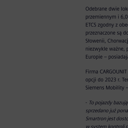
Odebrane dwie lok
przemiennym i 6,0
ETCS zgodny z obe
przeznaczone są do 
Słowenii, Chorwacji
niezwykle ważne, 
Europie – posiadaj
Firma CARGOUNIT z
opcji do 2023 r. T
Siemens Mobility 
-
To pojazdy bazuj
sprzedano już pona
Smartron jest dost
w system kontroli