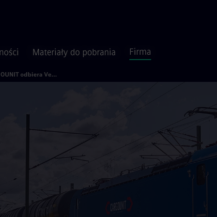
Firma
ności
Materiały do pobrania
CARGOUNIT odbiera Vectrony i kupuje nowe lokomotywy Smartron na rynek rumuński