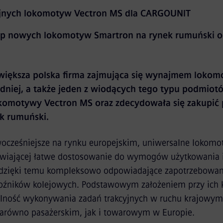
ejnych lokomotyw Vectron MS dla CARGOUNIT
up nowych lokomotyw Smartron na rynek rumuński o
iększa polska firma zajmująca się wynajmem lokom
iej, a także jeden z wiodących tego typu podmiot
komotywy Vectron MS oraz zdecydowała się zakupić 
k rumuński.
wocześniejsze na rynku europejskim, uniwersalne lokom
iwiającej łatwe dostosowanie do wymogów użytkowania i 
a dzięki temu kompleksowo odpowiadające zapotrzebowan
woźników kolejowych. Podstawowym założeniem przy ich k
alność wykonywania zadań trakcyjnych w ruchu krajowym
zarówno pasażerskim, jak i towarowym w Europie.