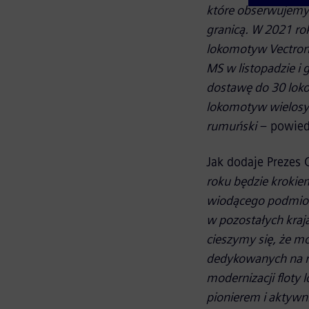
które obserwujemy 
granicą. W 2021 r
lokomotyw Vectron
MS w listopadzie i
dostawę do 30 loko
lokomotyw wielosy
rumuński
– powiedz
Jak dodaje Prezes
roku będzie kroki
wiodącego podmiot
w pozostałych kra
cieszymy się, że 
dedykowanych na r
modernizacji floty 
pionierem i aktywn