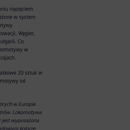
aniu napięciem
sażone w system
motywy
łowacji, Węgier,
ułgarii. Co
lokomotywy w
rajach.
atkowe 20 sztuk w
komotywy od
órych w Europie
metrów. Lokomotywa
z jest wyposażona
ardowym kolorze