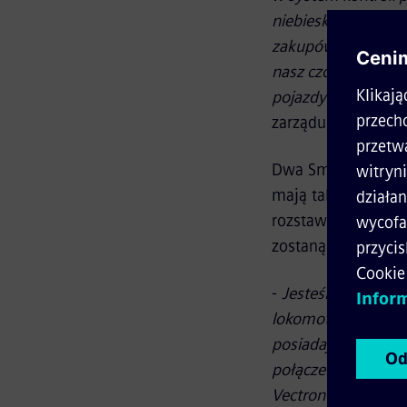
niebieskim ‘Capri B
zakupów w Internec
nasz czołowy klien
pojazdy z pewności
zarządu Siemens Mo
Dwa Smartrony dla
mają także dopuszc
rozstaw osi 1435 
zostaną dostarczone
-
Jesteśmy zadowol
lokomotyw wielosy
posiadają homologa
połączeń kolejowy
Vectron MS pozwal