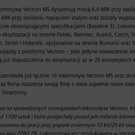
omotywy Vectron MS dysponują mocą 6,4 MW przy zasil
 MW przy zasilaniu napięciem stałym oraz zostały wypo
cnie obowiązującymi specyfikacjami (Baseline 3). Loko
eksploatacji na terenie Polski, Niemiec, Austrii, Czech, S
, Serbii i Holandii, opcjonalnie na terenie Rumunii oraz B
pojazdy z platformy Vectron – jako jedyne nowoczesne 
ą już dopuszczenia do eksploatacji aż w 20 europejskich k
amówiła już łącznie 16 lokomotyw Vectron MS oraz dod
eraz firma rozszerza swoją flotę o dwie zupełnie nowe lo
– Smartrony.
ące na sprawdzonych rozwiązaniach lokomotyw Vectron, kt
d 1100 sztuk i które przejechały ponad pół miliarda kilo
osowana do pracy przy prądzie zmiennym 15 kV/25 kV ora
 pociągu PZB/LZB. Lokomotywa jest produkowana w stand