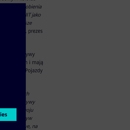
ak podczas robienia
 że CARGOUNIT jako
dniej, a nasze
of Celiński, prezes
iaż lokomotywy
 ok. 83 ton i mają
160 km/h. Pojazdy
 sprawdzonych
ynku lokomotywy
ieranie rozwoju
tawy lokomotyw
losystemowe, na