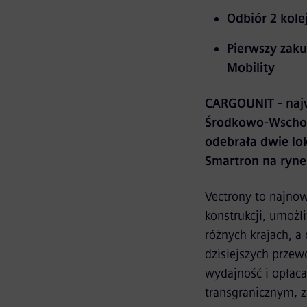
Odbiór 2 kol
Pierwszy zak
Mobility
CARGOUNIT - najw
Środkowo-Wschodn
odebrała dwie lo
Smartron na ryne
Vectrony to najno
konstrukcji, umożl
różnych krajach, 
dzisiejszych prze
wydajność i opłac
transgranicznym, 