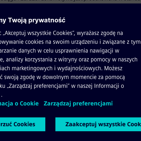
lue’ i zamawia się ją przez specjalną platformę zakupową, j
ie, co wpisuje się w świąteczny klimat. Jesteśmy dumni,
t rozwija swoją obecność na rynku Europy Środkowo-Wscho
ą pomogą firmie w realizacji tego celu
– powiedział Krzyszt
bility Sp. z o.o.
 CARGOUNIT zostały zakupione na rynek rumuński, choc
zenie do pracy w Niemczech i Bułgarii. Lokomotywy ważą
mm. Dysponują mocą 5,4 MW z i maksymalną prędkością 
 kolejno w III i IV kwartale 2022 r.
eni ze współpracy z Siemens Mobility w zakresie dostaw
stemowych Vectron MS, które jako jedyne dostępne na r
cję w 20 europejskich krajach. Misją CARGOUNIT jest wsp
ch w regionie Europy Środkowo-Wschodniej i szybkie dos
ają nam zaoferować przewoźnikom nowe lokomotywy wie