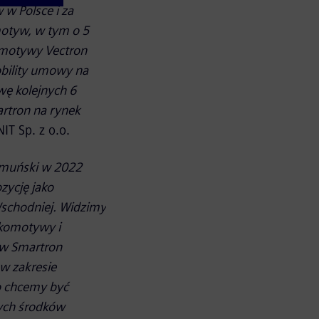
w Polsce i za
otyw, w tym o 5
omotywy Vectron
obility umowy na
wę kolejnych 6
rtron na rynek
T Sp. z o.o.
umuński w 2022
ycję jako
schodniej. Widzimy
okomotywy i
yw Smartron
w zakresie
go chcemy być
nych środków