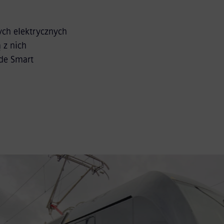
ych elektrycznych
 z nich
ude Smart