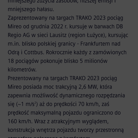
mniejszego zużycia zasobów, niższej emisji i
mniejszego hałasu.
Zaprezentowany na targach TRAKO 2023 pociąg
Mireo od grudnia 2022 r. kursuje w barwach DB
Regio AG w sieci Lausitz (region Łużyce), kursując
m.in. blisko polskiej granicy - Frankfurtem nad
Odrą i Cottbus. Rokrocznie każdy z zamówionych
18 pociągów pokonuje blisko 5 milionów
kilometrów.
Prezentowany na targach TRAKO 2023 pociąg
Mireo posiada moc trakcyjną 2,6 MW, która
zapewnia możliwość dynamicznego rozpędzania
się (~1 m/s
) aż do prędkości 70 km/h, zaś
2
prędkość maksymalną pojazdu ograniczono do
160 km/h. Wraz z atrakcyjnym wyglądem,
konstrukcja wnętrza pojazdu tworzy przestronną