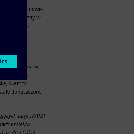
otywy o modułowej
specyfiki jazdy w
powstawała z
eniem była
 i
st wyposażona w
oraz rozwija
kę, Niemcy,
ostały dopuszczone
ających targi TRAKO
ach projektu
h, to dla LOTOS