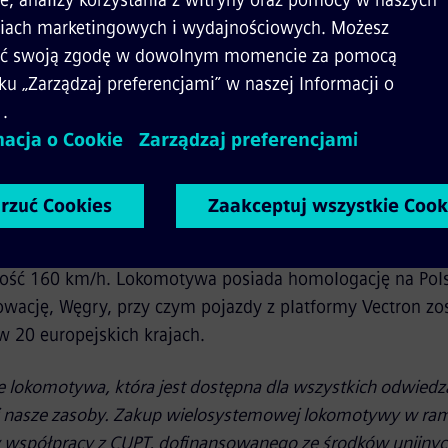
wocześniejsze na rynku europejskim, uniwersalne lokom
iwiającej łatwe dostosowanie do wymogów użytkowania i 
różnicowanych warunkach eksploatacyjnych. Lokomotywa 
i różnorodnych zadań przewozowych. Podstawowym założ
alność wykonywania zadań trakcyjnych w ruchu krajowym
zarówno pasażerskim jak i towarowym w Europie.
ectron MS dla LOTOS Kolej dysponuje mocą 6,4 MW, je
 z obecnie obowiązującymi specyfikacjami (Baseline 3) 
ść 160 km/h. Lokomotywa posiada homologację na Pols
łowację, Węgry, przy czym pojazdy z platformy Vectron z
 w 20 europejskich krajach.
że lokomotywa, która jest dostępna dla wszystkich odwiedz
i nasze zasoby. Zakup wielosystemowej lokomotywy w ram
 współpracy z CUPT, dofinansowanego ze środków unijnyc