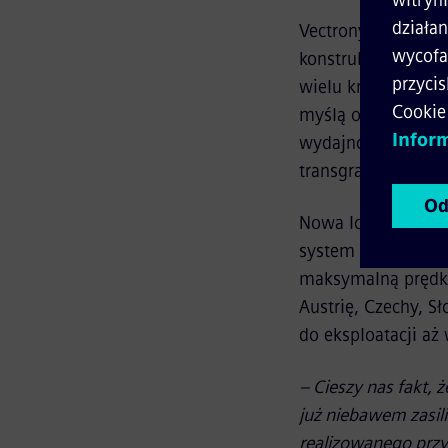
Vectrony to najno
konstrukcji umożl
wielu krajach i z
myślą o realizacj
wydajność i opłac
transgranicznym, 
Nowa lokomotywa V
system ETCS zgodny
maksymalną prędko
Austrię, Czechy, S
do eksploatacji aż
– Cieszy nas fakt, 
już niebawem zasil
realizowanego przy