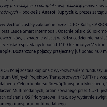
ktywy pozwalające na kompleksową realizację przewozów 
arodowych
– podkreśla
Anatol Kupryciuk
, prezes zarząd
wy Vectron zostały zakupione przez LOTOS Kolej, CARGO
 oraz Laude Smart Intermodal. Obecnie blisko 60 lokomo
zewoźników, a znacznie więcej wjeżdża codziennie na sieć
pory zostało sprzedanych ponad 1100 lokomotyw Vectron d
uropie. Dostarczone pojazdy przejechały już ponad 460 
TOS Kolej została kupiona z wykorzystaniem funduszy un
trum Unijnych Projektów Transportowych (CUPT) na wsp
odalnego. Celem konkursu Rozwój Transportu Morskiego,
łączeń Multimodalnych, organizowanego przez CUPT, jes
 działania OŚ Priorytetowa III tak, aby wydatnie zwięks
samego transportu multimodalnego.