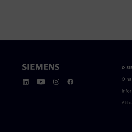
O SI
O na
Info
Aktu