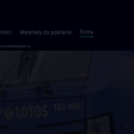
Firma
ności
Materiały do pobrania
Najnowocześniejsza lokomotywa w Europie dotarła do Gdańska