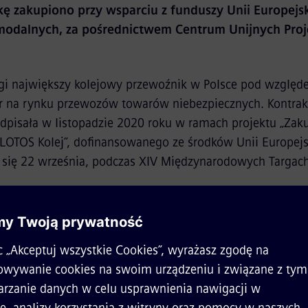
kę zakupiono przy wsparciu z funduszy Unii Europejski
modalnych, za pośrednictwem Centrum Unijnych Pro
ugi największy kolejowy przewoźnik w Polsce pod względ
er na rynku przewozów towarów niebezpiecznych. Kontrak
odpisała w listopadzie 2020 roku w ramach projektu „Za
 LOTOS Kolej”, dofinansowanego ze środków Unii Europejsk
a się 22 września, podczas XIV Międzynarodowych Targac
 to idealny moment by zaprezentować nowy pojazd dla LO
 zakupiona z myślą o wsparciu transportu intermodalnego
 boom i rośnie o kilkanaście procent rok do roku. To poka
e odnajduje się na rynku, inwestując w nowoczesny tabor 
ej Europie
– mówi
Krzysztof Celiński
, prezes Siemens Mob