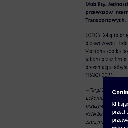
Mobility. Jednost
przewozów inter
Transportowych.
LOTOS Kolej to dr
przewozowej i lid
Vectrona spółka p
taboru przez firmę
prezentacja odbył
TRAKO 2021.
– Targi TRAKO 2021
Lokomotywa została
przeżywa prawdziwy
Kolej bardzo dobrz
zatrzymania po cał