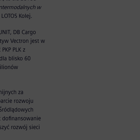
intermodalnych w
u LOTOS Kolej.
UNIT, DB Cargo
tyw Vectron jest w
 PKP PLK z
la blisko 60
milionów
ijnych za
arcie rozwoju
 Śródlądowych
t dofinansowanie
zyć rozwój sieci