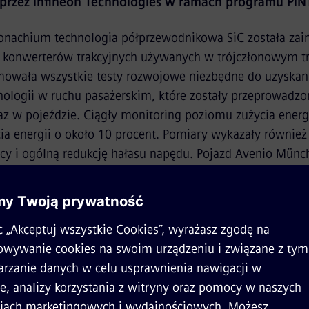
rzez Infineon Technologies w ramach programu PIN
onachium technologia półprzewodnikowa SiC została zai
konwerterów trakcyjnych używanych w trójczłonowym t
mowała wszystkie testy rozwojowe niezbędne do uzyskan
nologii w ruchu pasażerskim, które zostały przeprowadz
z w pojeździe. Ciągły monitoring poziomu zużycia energ
ia energii o około 10 procent. Pomiary wykazały również
acy i ogólną redukcję hałasu napędu. Pojazd Avenio Mü
k przewoził pasażerów i przejechał w tym czasie 65 000 k
ności energii stwierdzony podczas testów wyraźnie świadc
biecującej technologii, która jest przeznaczona do stosowa
 powiedział Albrecht Neumann, CEO pionu taborowego w 
rywa kluczową rolę w akceptacji tramwajów - szczególnie
udowlanych: Nasze pojazdy muszą być możliwie jak najci