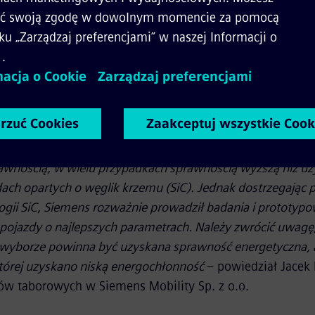
eprowadzony z firmą Siemens pokazuje, że możemy nie tyl
ych pojazdów, ale także poprawić naszą efektywność ener
ainteresowani tym rozwiązaniem, gdyby te ulepszenia mo
owo
– dodał Ingo Wortmann, dyrektor ds. mobilności w S
lat skupia się na dostarczeniu pojazdów o możliwie wysokie
 dawna oferował przekształtniki na bazie technologii IGBT
awnością, w wielu przypadkach sprawnością wyższą niż u
ach opartych o węglik krzemu (SiC). Jednak dostrzegając p
gii SiC, Siemens rozważnie prowadził badania i prototypo
pojazdy o najlepszych parametrach. Należy zwrócić uwagę
 wyborze powinna być uzyskana sprawność energetyczna, a
 której uzyskano niską energochłonność
– powiedział Jacek 
tów taborowych w Siemens Mobility Sp. z o.o.