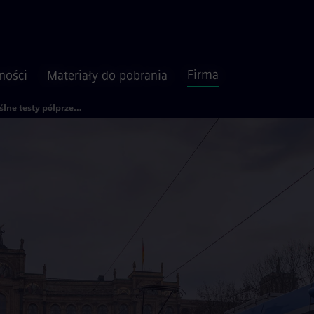
Firma
ności
Materiały do pobrania
Pomyślne testy półprzewodników SIC w tramwajach Avenio