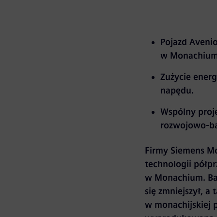
Pojazd Avenio
w Monachium 
Zużycie energ
napędu.
Wspólny proj
rozwojowo-b
Firmy Siemens Mo
technologii półp
w Monachium. Bad
się zmniejszył, a
w monachijskiej 