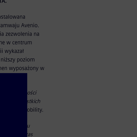
TA.
nstalowana
ramwaju Avenio.
ia zezwolenia na
one w centrum
ii wykazał
 niższy poziom
nchen wyposażony w
ilometrów.
zy o wydajności
nia we wszystkich
Siemens Mobility.
 w przypadku
chsze podczas