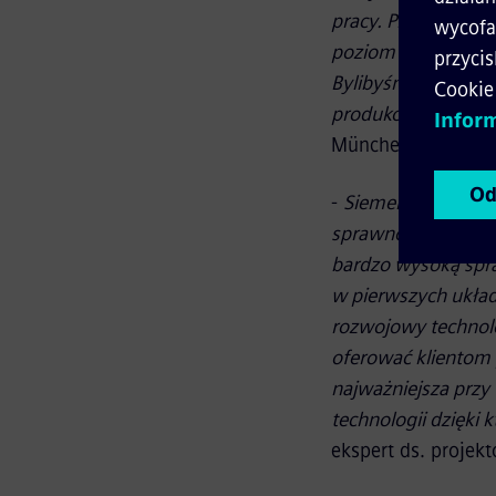
pracy. Projekt prz
poziom hałasu nasz
Bylibyśmy bardzo z
produkowane mas
München (SWM).
-
Siemens od wielu 
sprawności. Stąd od
bardzo wysoką spr
w pierwszych układ
rozwojowy technolo
oferować klientom 
najważniejsza przy
technologii dzięki
ekspert ds. projek