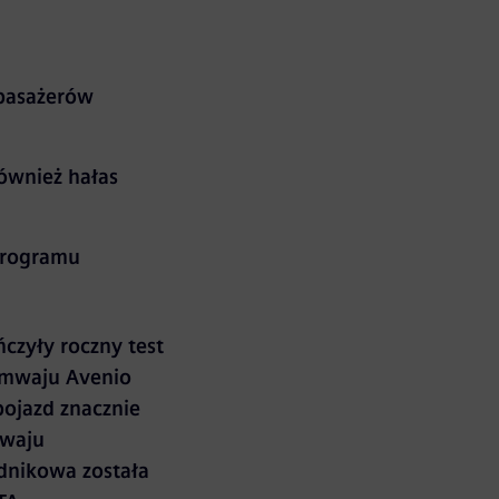
 pasażerów
ównież hałas
programu
czyły roczny test
amwaju Avenio
ojazd znacznie
mwaju
dnikowa została