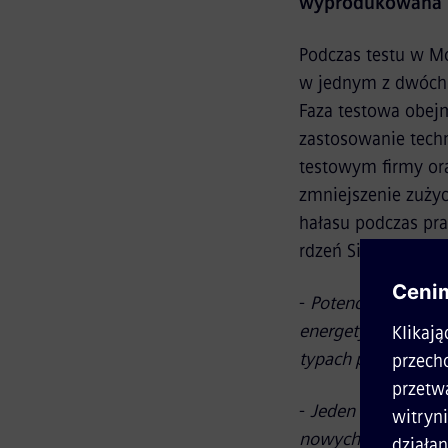
wyprodukowana p
Podczas testu w M
w jednym z dwóch 
Faza testowa obej
zastosowanie tech
testowym firmy ora
zmniejszenie zużyc
hałasu podczas pr
rdzeń SiC przez ro
-
Potencjał oszczęd
energetycznej tej o
typach pociągów
-
-
Jeden czynnik odg
nowych projektów b