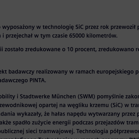
 wyposażony w technologię SiC przez rok przewoził
i przejechał w tym czasie 65000 kilometrów.
ii zostało zredukowane o 10 procent, zredukowano r
ekt badawczy realizowany w ramach europejskiego 
adawczego PINTA.
bility i Stadtwerke München (SWM) pomyślnie zakoń
rzewodnikowej opartej na węgliku krzemu (SiC) w tr
ania wykazały, że hałas napędu wytwarzany przez p
 także spadło zużycie energii podczas przejazdów tra
publicznej sieci tramwajowej. Technologia półprzewo