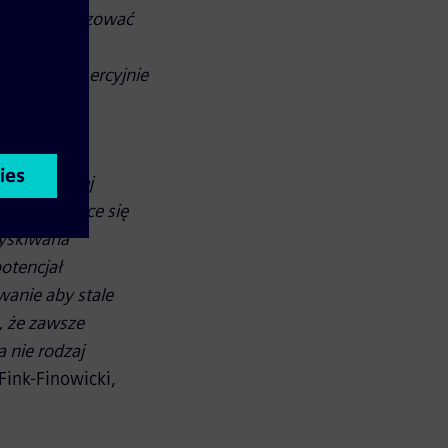
ko zoptymalizować
getyczną.
gły być komercyjnie
tadtwerke
j całkowitej
 odznaczające się
zyskiwana
otencjał
wanie aby stale
, że zawsze
 nie rodzaj
Fink-Finowicki,