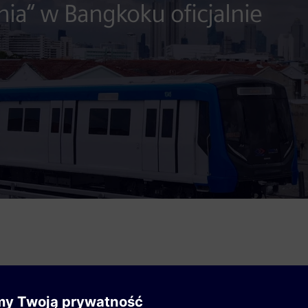
nia“ w Bangkoku oficjalnie
t Authority of Thailand (MRTA) oficjalnie wdrożyła 
bieskiej linii” (Blue Line), w ramach której firma Si