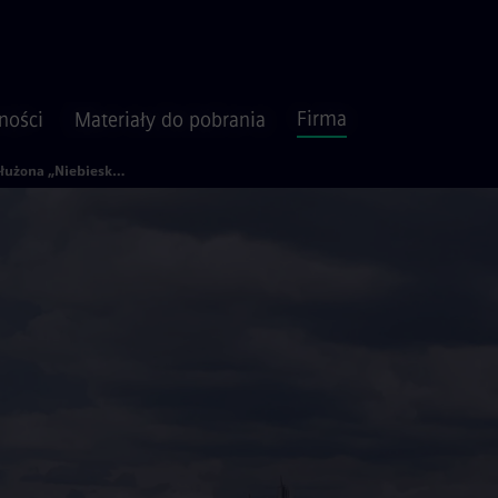
Firma
ności
Materiały do pobrania
Przedłużona „Niebieska linia“ w Bangkoku oficjalnie otwarta