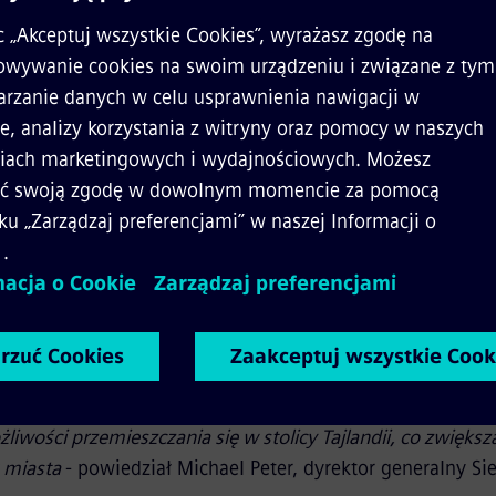
infrastrukturę kolejową, integrację systemów oraz 10
zerzenie zapewnia większą przepustowość i lepsze wr
 „Niebieska linia” w Bangkoku była pierwszą podziemną l
ie 20-kilometrowy odcinek Blue Line posiadał 18 stacji, z
. pasażerów.
Mobility otrzymał kontrakt na rozbudowę Blue Line, któr
rane w latach 2019-2020 r. W pełni ukończone rozszerzen
owych stacji i 35 dodatkowych trzywagonowych pociągó
Line pozwoli na przewóz około 500 000 pasażerów dzienn
dowy Niebieskiej Linii jest krokiem milowym dla Bangkoku.
iwości przemieszczania się w stolicy Tajlandii, co zwiększ
 miasta
- powiedział Michael Peter, dyrektor generalny Si