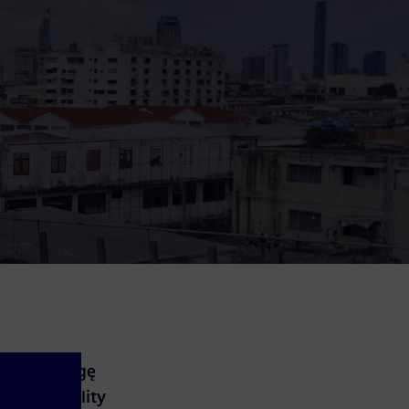
pełną obsługę
emens Mobility