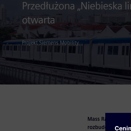
Przedłużona „Niebieska li
otwarta
Projekt Siemens Mobility
Mass Rapid Transi
rozbudowanej „Nie