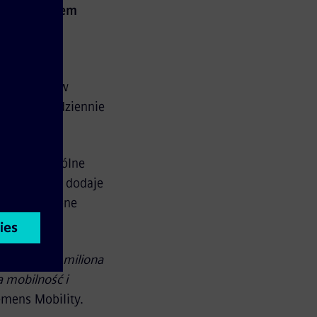
-letni system
ażenia dla
inią metra w
 których codziennie
ej poszczególne
ie Blue Line dodaje
w. Zakończone
ie.
 Blisko pół miliona
a mobilność i
emens Mobility.