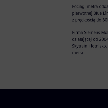
Pociągi metra odd
pierwotnej Blue Li
z prędkością do 8
Firma Siemens Mobi
działającej od 2004
Skytrain i lotnisk
metra.