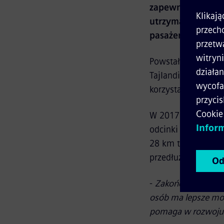
zapewniła tabor, 
utrzymania. Rozs
pasażerów.
Powstała w 2004 r.
Tajlandii. Pierwotn
korzystało 320 tys
W 2017 r. Siemens 
odcinki były otwie
28 km torów, 19 n
przedłużenie Blue 
-
Zakończenie rozbu
osób ma lepsze możl
pomaga w rozwoju