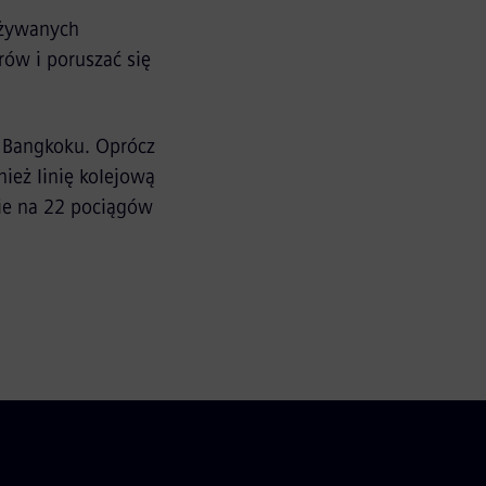
używanych
rów i poruszać się
a Bangkoku. Oprócz
nież linię kolejową
nie na 22 pociągów