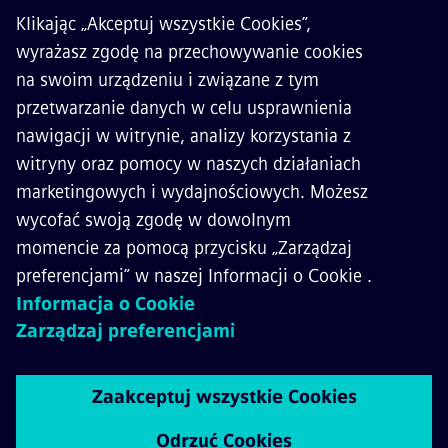
O SIEMENS MOBILITY
KONTAKT
KARIERA
©
Siemens Mobility
2026
Polityka prywatności
Polityka cookies
Warunki użytkowania
Digital ID
Whistleblowing