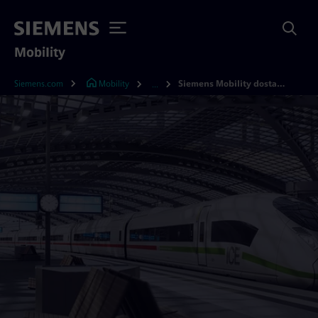
Mobility
Siemens.com
Mobility
Siemens Mobility dostarczy 30 pociągów dużych prędkości dla DB
...