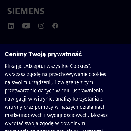
O SIEMENS MOBILITY
KONTAKT
KARIERA
©
Siemens Mobility
2026