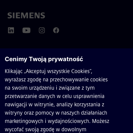
O SIEMENS MOBILITY
KONTAKT
KARIERA
©
Siemens Mobility
2026