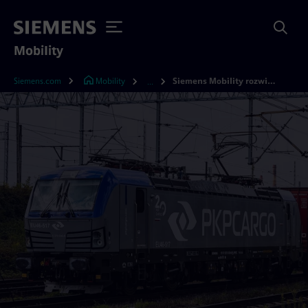
Mobility
Siemens.com
Mobility
Siemens Mobility rozwija współpracę serwisową z PKP CARGO
...