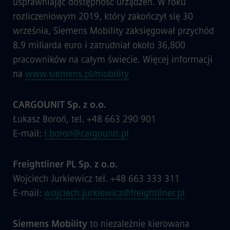
usprawniając dostępność urządzeń. W roku
rozliczeniowym 2019, który zakończył się 30
września, Siemens Mobility zaksięgował przychód
8.9 miliarda euro i zatrudniał około 36,800
pracowników na całym świecie. Więcej informacji
na
www.siemens.pl/mobility
CARGOUNIT Sp. z o.o.
Łukasz Boroń, tel. +48 663 290 901
E-mail:
l.boron@cargounit.pl
Freightliner PL Sp. z o.o.
Wojciech Jurkiewicz tel. +48 663 333 311
E-mail:
wojciech.jurkiewicz@freightliner.pl
Siemens Mobility
to niezależnie kierowana