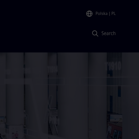
Polska
| PL
Search