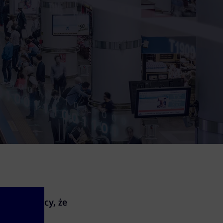
świadczający, że
IEC 62443.