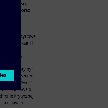
ych prędkości,
dzespołów oraz
zone przed
że systemy cyfrowe
ami oraz atakami i
arantująca
ns Mobility.
emens Mobility był
 i podjęto szereg
 projektu. Wysoce
emiecka ustawa o
chronie krytycznej
jska ustawa o