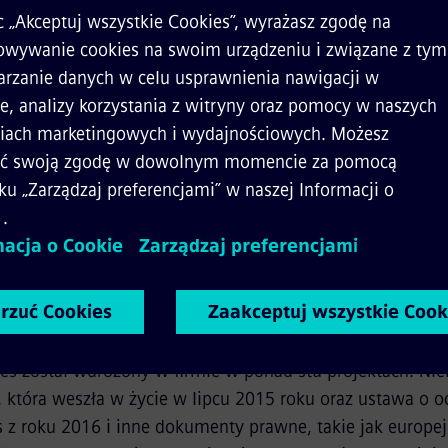
rdza, że systemy sterowania i kontroli pociągów duż
alnych, pociągów metra, tramwajów, lokomotyw, po
esu infrastruktury torowej są odpowiednio zabezpiec
atem, dajemy naszym klientom oraz władzom gwarancję, 
raz infrastruktury torowej są chronione przed zakłóceni
e uwarunkowania prawne. Bezpieczeństwo to podstawa gw
h pociągów- powiedziała Sabrina Soussan, szefowa Sieme
 lat, rozwijający się dział taboru kolejowego w spółce Si
okładnej analizie ryzyka oraz bezpieczeństwa cyfrowego
na celu dopasowanie kontroli ryzyka dla każdego nowego
es został wdrożony w firmie w ponad stu projektach. Ni
, która weszła w życie w lipcu 2015 roku oraz ustawa o o
tis z roku 2016 i inne dokumenty prawne, takie jak europe