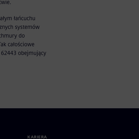
twie.
całym łańcuchu
ycznych systemów
z chmury do
Tak całościowe
EC 62443 obejmujący
KARIERA