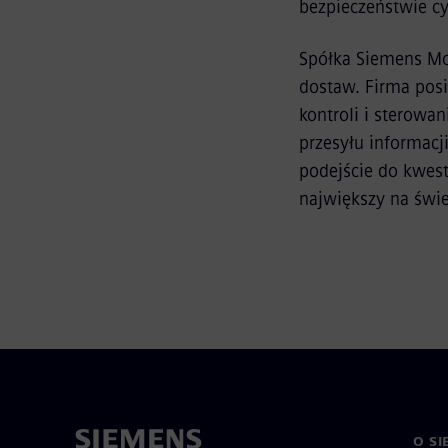
bezpieczeństwie c
Spółka Siemens Mo
dostaw. Firma pos
kontroli i sterowa
przesyłu informac
podejście do kwest
największy na świe
O SI