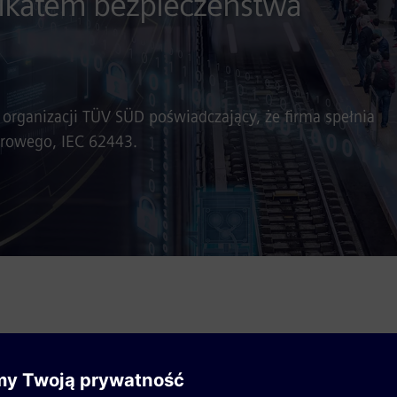
fikatem bezpieczeństwa
 organizacji TÜV SÜD poświadczający, że firma spełnia
rowego, IEC 62443.
ility otrzymał certyfikat od organizacji TÜV SÜD po
ędzynarodowe standardy bezpieczeństwa cyfrowego, 