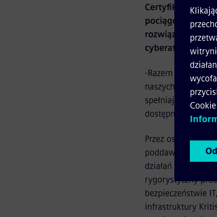
Certyfikat potwie
pociągów region
rozwiązań z zakr
cyberatakami.
-Razem z certyfik
naszych pociągów o
spełniają wszelki
dostępność naszyc
Przez ostatnie pięć
poddawany bardzo d
działań mających 
rygorystyczny proc
bezpieczeństwie IT
infrastruktury Kri