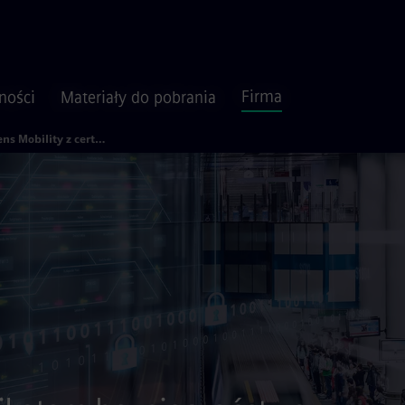
Firma
ności
Materiały do pobrania
Siemens Mobility z certyfikatem bezpieczeństwa cyfrowego taboru wydawanym przez TÜV