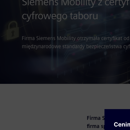
Siemens Mobility z certy
cyfrowego taboru
Firma Siemens Mobility otrzymała certyfikat od
międzynarodowe standardy bezpieczeństwa cyf
Firma Siemens Mob
firma spełnia mi