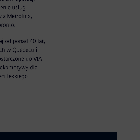
enie usług
 z Metrolinx,
oronto.
j od ponad 40 lat,
ych w Quebecu i
ostarczone do VIA
 lokomotywy dla
eci lekkiego