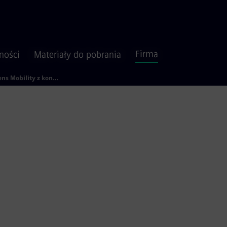
Firma
ności
Materiały do pobrania
Siemens Mobility z kontraktem serwisowym w kanadyjskim Ontario
Mobility z kontraktem
wymw kanadyjskim Ontari
lity została wybrana przez lokalnego operatora publicz
czyć usługi utrzymania torów, sygnalizacji i pasa drogo
ejowej agencji, która tworzy Zachodni Region Toronto.