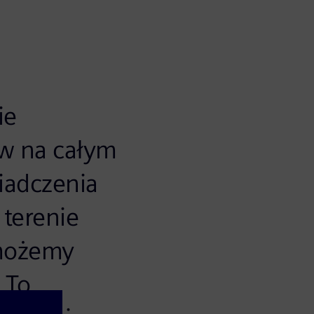
ie
ów na całym
iadczenia
 terenie
 możemy
 To