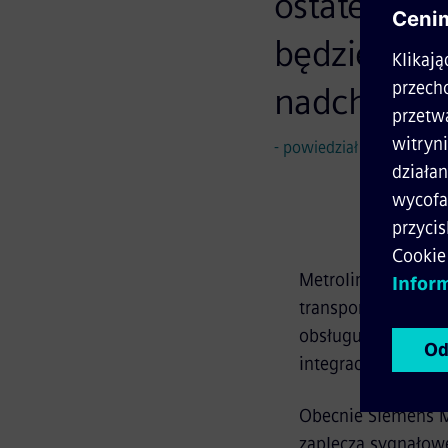
ostateczni
będzie wsp
nadchodząc
- powiedział Johannes Em
Metrolinx jest age
transport publiczny
obsługując ponad 
integracji wszystk
Obecnie Siemens Mo
zaplecza sygnałow