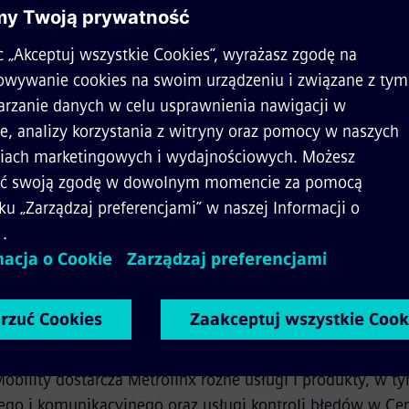
e poprawi doświadczenia pasa
ierać wzrost liczby pasażerów
ych latach
melheinz, dyrektor generalny działu obsługi klienta w Siemens 
ncją koronną rządu Ontario, która zarządza i integruje dr
 w Greater Toronto i Hamilton Area. Posiadając 20 linii t
100 milionów pasażerów, Metrolinx pracuje nad poprawą 
ich środków transportu w Greater Golden Horseshoe.
bility dostarcza Metrolinx różne usługi i produkty, w t
ego i komunikacyjnego oraz usługi kontroli błędów w Ce