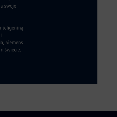
ia swoje
nteligentną
i
ia, Siemens
m świecie.