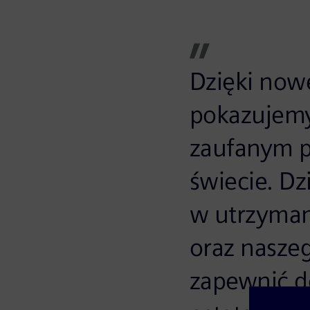
Dzięki now
pokazujemy
zaufanym p
świecie. D
w utrzymani
oraz nasze
zapewnić d