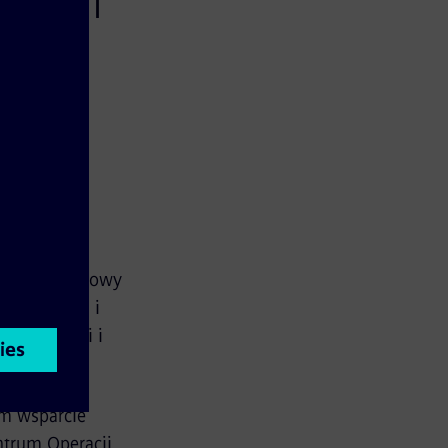
żerów i
 w
Mobility.
ogowy i kolejowy
ranzytowych i
koordynacji i
ym wsparcie
ntrum Operacji