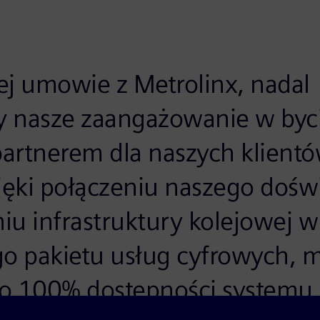
ej umowie z Metrolinx, nadal
 nasze zaangażowanie w byc
artnerem dla naszych klient
zięki połączeniu naszego dośw
u infrastruktury kolejowej w
go pakietu usług cyfrowych,
o 100% dostępności systemu.