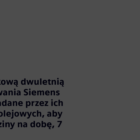
tkową dwuletnią
owania Siemens
adane przez ich
olejowych, aby
iny na dobę, 7