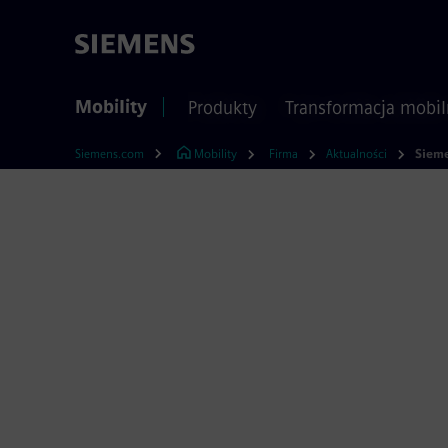
Mobility
Produkty
Transformacja mobil
Siemens.com
Mobility
Firma
Aktualności
Siemens 
serwiso
Firma Siemens Mobi
Ontario, aby świad
infrastruktury kol