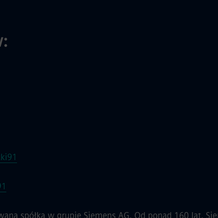
:
ki91
91
rowana spółka w grupie Siemens AG. Od ponad 160 lat, Si