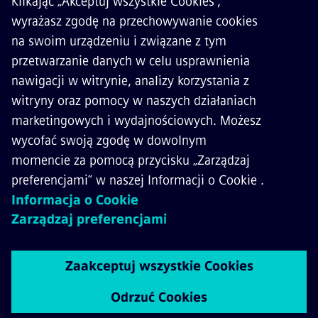
KONTAKT
KARIERA
©
Siemens Mobility
2026
Polityka prywatności
Polityka cookies
Warunki użytkowania
Digital ID
Whistleblowing