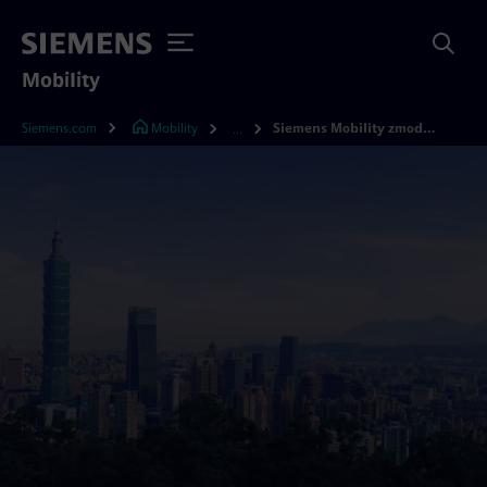
Mobility
Siemens.com
Mobility
Siemens Mobility zmodernizuje 450 km tajwańskiej sieci kolejowej
...