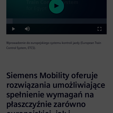
Loaded
:
Play
6.19%
Play
Mute
Fullscre
Wprowadzenie do europejskiego systemu kontroli jazdy (European Train
Video
Control System, ETCS).
Siemens Mobility oferuje 
rozwiązania umożliwiające 
spełnienie wymagań na 
płaszczyźnie zarówno 