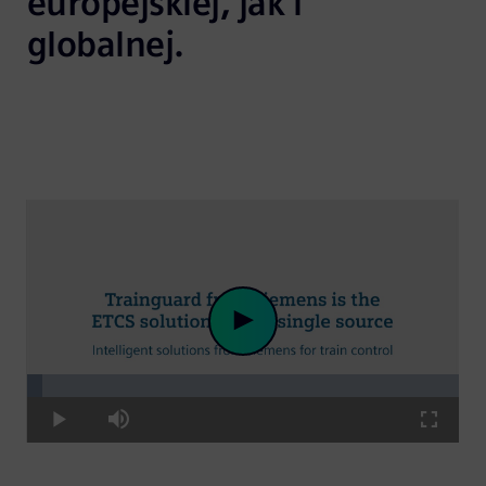
europejskiej, jak i 
globalnej.
Loaded
:
Play
3.41%
Play
Mute
Fullscre