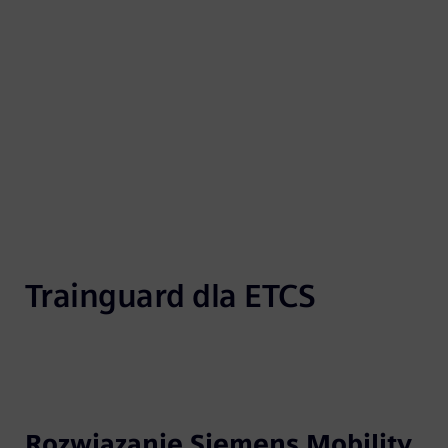
skalowalne portfolio wyposażenia dla
infrastruktury, systemów pokładowych i
technologie łączności. Z nami dobrze przygotujesz
się na przyszłość.
Trainguard dla ETCS
Rozwiązanie Siemens Mobility