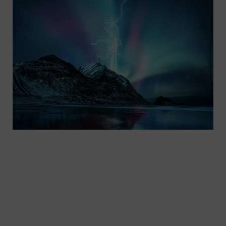
Standardy i wymagania zmieniają się – czy jesteś
gotów na przyszłość?. Siemens Mobility jako
pionier w dziedzinie ETCS oferuje dojrzałe,
sprawdzone w praktyce systemy i produkty
przeznaczone do różnych zastosowań. Posiadamy