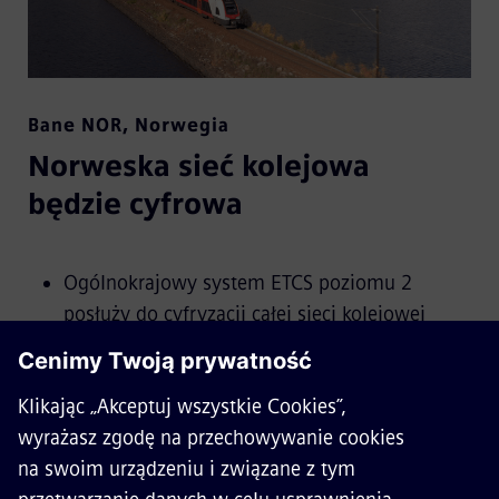
Bane NOR
,
Norwegia
Norweska sieć kolejowa
będzie cyfrowa
Ogólnokrajowy system ETCS poziomu 2
posłuży do cyfryzacji całej sieci kolejowej
Centralne IXL/RBC (Radio Block Center) w
Oslo
Posiada odcinki z zastosowaniem
hybrydowego ETCS poziomu 3