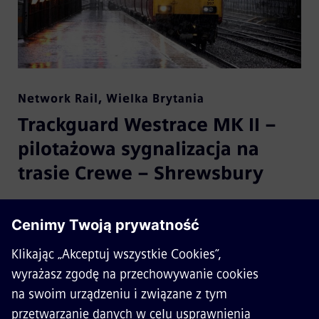
Network Rail
,
Wielka Brytania
Trackguard Westrace MK II –
pilotażowa sygnalizacja na
trasie Crewe – Shrewsbury
Nowa, modułowa obudowa na urządzenia
infrastruktury (Modular Equipment Housing -
MEH)
Złącza wtykowe, wykorzystywane do