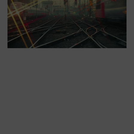
Dla bezpiecznego transportu szynowego –
wszędzie na świecie. Nastawnice zapewniają
bezpieczeństwo. Sprawdzają, czy odcinki szlaku są
wolne, ustalają przebiegi i przekazują informacje z
rozkazami jazdy oraz z prędkościami pociągów.
Portfolio nastawnic Trackguard Siemens Mobility
obejmuje nowoczesne, zgodne z wymaganiami
przepisów rozwiązania dla różnych warunków
eksploatacji.