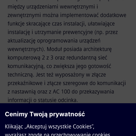
między urządzeniami wewnętrznymi i
zewnętrznymi można implementować dodatkowe
funkcje skracające czas instalacji, ułatwiające
instalację i utrzymanie prewencyjne (np. przez
aktualizację oprogramowania urządzeń
wewnętrznych). Moduł posiada architekturę
komputerową 2 z 3 oraz redundantną sieć
komunikacyjną, co zwiększa jego gotowość
techniczną. Jest też wyposażony w złącze
przekaźnikowe i złącze szeregowe do komunikacji
z nastawnią oraz z AC 100 do przekazywania
informacji o statusie odcinka.
Broszura 'Clearguard AC 100‘