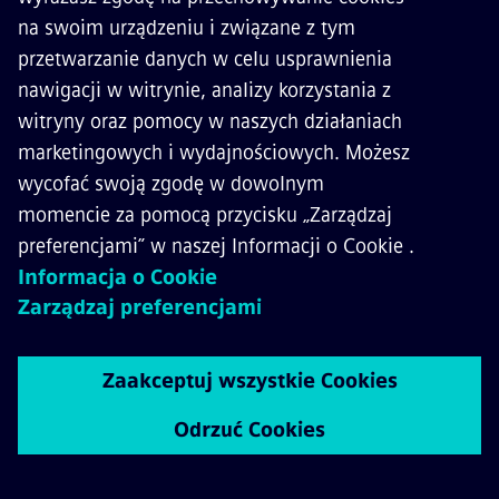
Clearguard ZP D 43 i
Clearguard ZP D 43 i wykrywa i zlicza przejazdy
kół, a następnie przesyła te informacje przez ISDN
do wewnętrznego wyposażenia Clearguard AC
100. Dzięki dwustronnemu czujnikowi system jest
odporny na nieprawidłowe wartości, np. na skutek
zużycia szyn, zmniejszonych obrzeży kół czy
obecności małych mas metalowych. Działa przy
większości profili szyn – do maksymalnego
dopuszczalnego ich zużycia, a także we wszystkich
warunkach atmosferycznych.
Ponadto jest odporny na zakłócenia powodowane
przez prądy powrotne, elektromagnetyczne