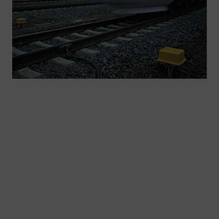
50,000 powód do dumy: ponad zainstalowanych
na całym świecie punktów zliczania osi Siemens
Mobility - ZP 43