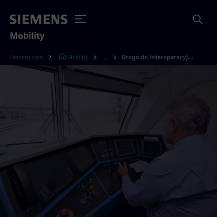
Mobility
Siemens.com
Mobility
Droga do interoperacyjności
...