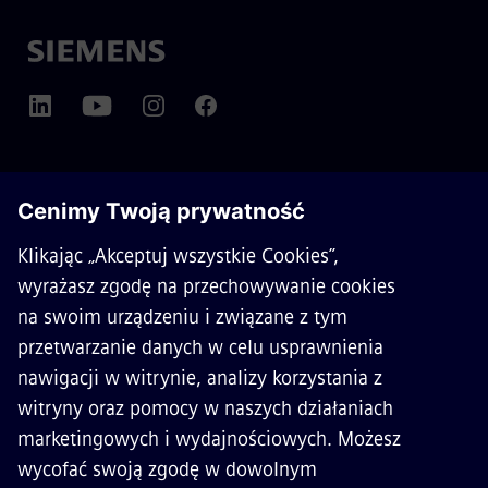
O SIEMENS MOBILITY
KONTAKT
KARIERA
©
Siemens Mobility
2026