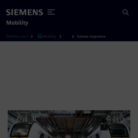
Mobility
Siemens.com
Mobility
Łatwa naprawa
...
System Easy Repair dla
kolei