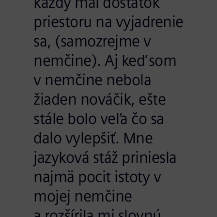
každý mal dostatok
priestoru na vyjadrenie
sa, (samozrejme v
nemčine). Aj keď som
v nemčine nebola
žiaden nováčik, ešte
stále bolo veľa čo sa
dalo vylepšiť. Mne
jazyková stáž priniesla
najmä pocit istoty v
mojej nemčine
a rozšírila mi slovnú