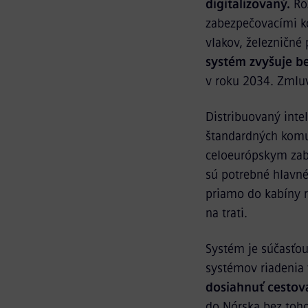
digitalizovaný.
Roz
zabezpečovacími k
vlakov, železničné 
systém zvyšuje b
v roku 2034. Zmluv
Distribuovaný inte
štandardných komun
celoeurópskym zab
sú potrebné hlavné 
priamo do kabíny r
na trati.
Systém je súčasťou
systémov riadenia 
dosiahnuť cestova
do Nórska bez toh