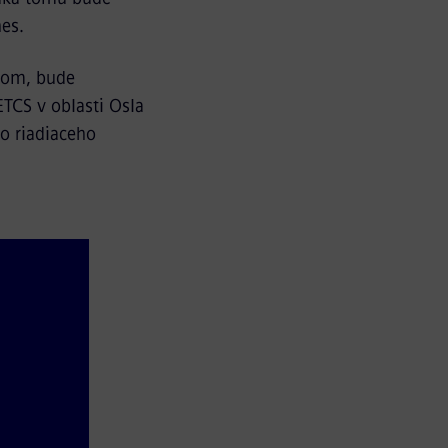
nes.
mom, bude
TCS v oblasti Osla
o riadiaceho
ahlych