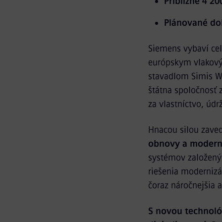
Približne 4 20
Plánované do
Siemens vybaví celú
európskym vlakový
stavadlom Simis W 
štátna spoločnosť 
za vlastníctvo, údr
Hnacou silou zave
obnovy a moderni
systémov založenýc
riešenia modernizác
čoraz náročnejšia a
S novou technoló