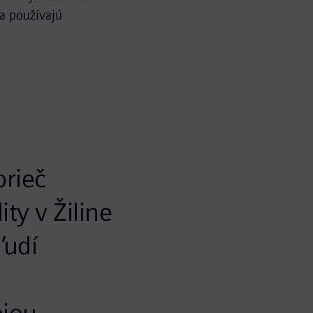
sa používajú
prieč
ty v Žiline
ľudí
ojou