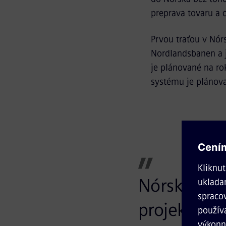
preprava tovaru a 
Prvou traťou v Nó
Nordlandsbanen a j
je plánované na r
systému je plánov
Nórsky prog
projektov. 