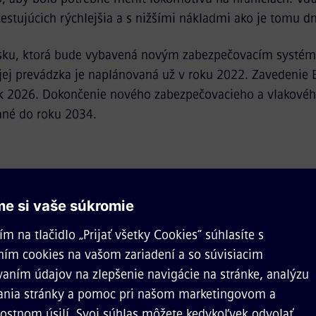
cestujúcich rýchlejšia a s nižšími nákladmi ako je tomu d
rsku, ktorá bude vybavená novým zabezpečovacím systé
ej prevádzka je naplánovaná už v roku 2022. Zavedenie E
ok 2026. Dokončenie nového zabezpečovacieho a vlakovéh
ané do roku 2034.
ram je súbor viacerých rozsi
Doposiaľ sa jedna o najväčší