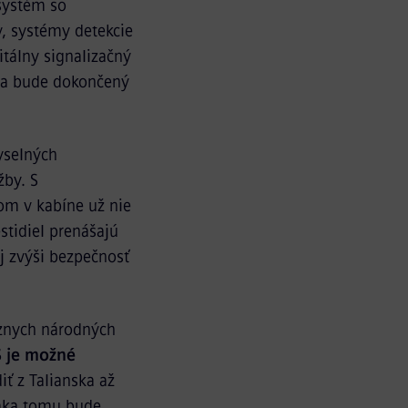
systém so
, systémy detekcie
itálny signalizačný
a bude dokončený
yselných
žby. S
m v kabíne už nie
stidiel prenášajú
j zvýši bezpečnosť
ôznych národných
S je možné
ť z Talianska až
ďaka tomu bude