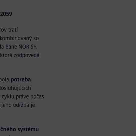
 2059
ov tratí
 kombinovaný so
la Bane NOR SF,
 ktorá zodpovedá
 bola
potreba
dosluhujúcich
 cyklu práve počas
 jeho údržba je
ničného systému