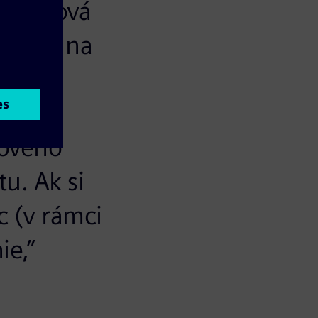
á reléová
áročná na
jej
ahradí
tového
u. Ak si
c (v rámci
ie,”