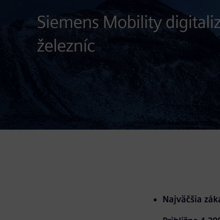
Siemens Mobility digitali
železníc
Najväčšia záka