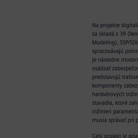
Na projekte digital
sa skladá z 39 čle
Modeling), SSP/SDL
spracovávajú point 
je následne moder
osádzať zabezpečov
predstavujú traťov
komponenty zabezp
hardvérových inžin
stavadla, ktoré zah
inžinieri parametri
musia správať pri 
Celý projekt je pri