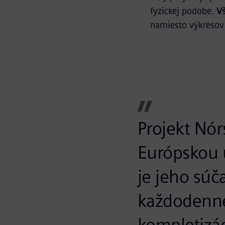
fyzickej podobe.
Vš
namiesto výkresov 
Projekt Nór
Európskou ú
je jeho súč
každodenne
kompletizác