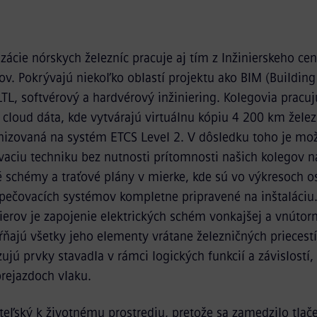
izácie nórskych železníc pracuje aj tím z Inžinierskeho cent
nov. Pokrývajú niekoľko oblastí projektu ako BIM (Buildin
TL, softvérový a hardvérový inžiniering. Kolegovia pracuj
cloud dáta, kde vytvárajú virtuálnu kópiu 4 200 km železn
nizovaná na systém ETCS Level 2. V dôsledku toho je mo
aciu techniku bez nutnosti prítomnosti našich kolegov na
é schémy a traťové plány v mierke, kde sú vo výkresoch 
ečovacích systémov kompletne pripravené na inštaláciu
ierov je zapojenie elektrických schém vonkajšej a vnútorn
ŕňajú všetky jeho elementy vrátane železničných priecestí
zujú prvky stavadla v rámci logických funkcií a závislostí
prejazdoch vlaku.
ateľský k životnému prostrediu, pretože sa zamedzilo tlač