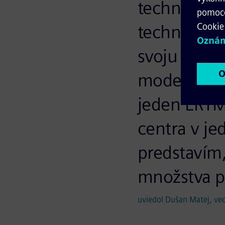
technologic
technológia
svoju údržb
modernizác
jeden ERTMS
centra v je
predstavím
množstva pr
uviedol Dušan Matej, ved