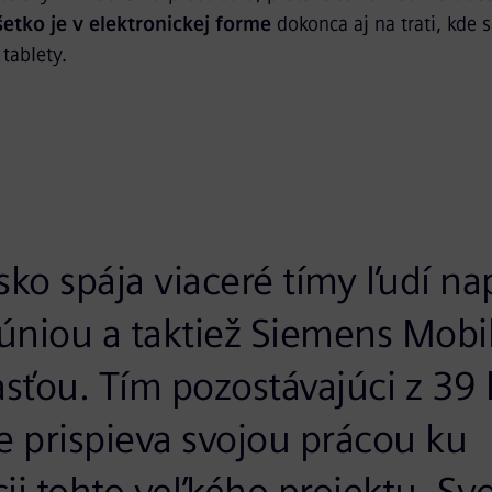
etko je v elektronickej forme
dokonca aj na trati, kde 
tablety.
sko spája viaceré tímy ľudí na
niou a taktiež Siemens Mobili
asťou. Tím pozostávajúci z 39 
 prispieva svojou prácou ku
ii tohto veľkého projektu. Sv