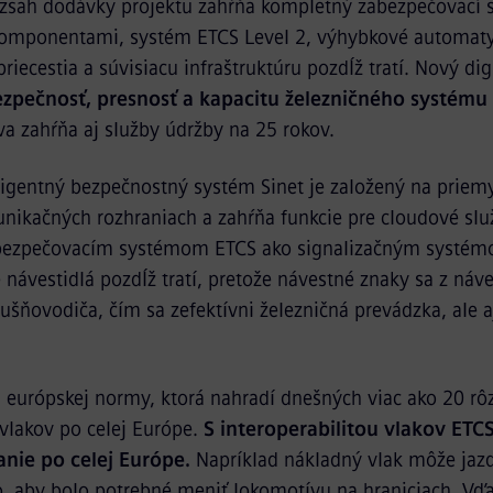
sah dodávky projektu zahŕňa kompletný zabezpečovací 
omponentami, systém ETCS Level 2, výhybkové automaty
priecestia a súvisiacu infraštruktúru pozdĺž tratí. Nový dig
ezpečnosť, presnosť a kapacitu železničného systému
a zahŕňa aj služby údržby na 25 rokov.
ligentný bezpečnostný systém Sinet je založený na priem
ikačných rozhraniach a zahŕňa funkcie pre cloudové slu
ezpečovacím systémom ETCS ako signalizačným systémo
návestidlá pozdĺž tratí, pretože návestné znaky sa z náve
ušňovodiča, čím sa zefektívni železničná prevádzka, ale a
 európskej normy, ktorá nahradí dnešných viac ako 20 r
vlakov po celej Európe.
S interoperabilitou vlakov ETC
nie po celej Európe.
Napríklad nákladný vlak môže jazdi
o, aby bolo potrebné meniť lokomotívu na hraniciach. V