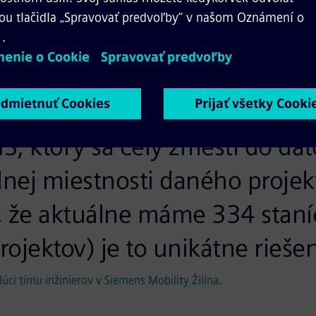
ký kontrakt v krajine. Pôvodn
 z roku 1950 je zastaralá a n
u, preto sa krajina rozhodla o 
iu. 15 rozličných systémov n
, ktorý sa celý zmestí do dá
dnej miestnosti daného projekt
, že aktuálne máme 334 staní
ojektov) je to unikátne riešen
úci tímu inžinierov v Siemens Mobility Žilina.