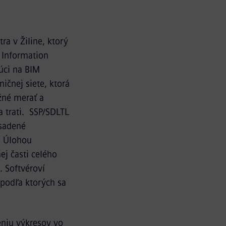
ra v Žiline, ktorý
g Information
úci na BIM
ičnej siete, ktorá
žné merať a
 trati. SSP/SDLTL
osadené
. Úlohou
ej časti celého
. Softvéroví
, podľa ktorých sa
eniu výkresov vo