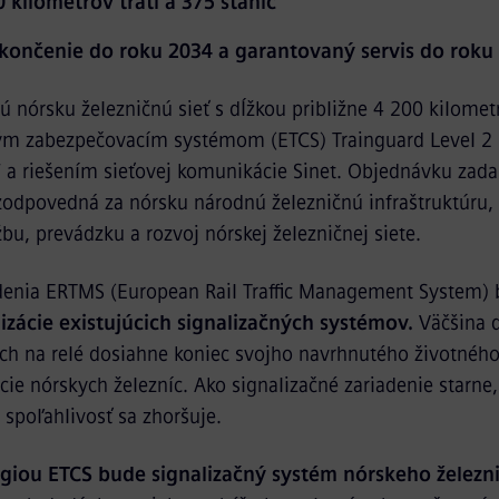
0 kilometrov tratí a 375 staníc
končenie do roku 2034 a garantovaný servis do roku
 nórsku železničnú sieť s dĺžkou približne 4 200 kilometr
m zabezpečovacím systémom (ETCS) Trainguard Level 2
a riešením sieťovej komunikácie Sinet. Objednávku zada
zodpovedná za nórsku národnú železničnú infraštruktúru,
žbu, prevádzku a rozvoj nórskej železničnej siete.
denia ERTMS (European Rail Traffic Management System)
zácie existujúcich signalizačných systémov.
Väčšina 
h na relé dosiahne koniec svojho navrhnutého životného
ie nórskych železníc. Ako signalizačné zariadenie starne,
 spoľahlivosť sa zhoršuje.
giou ETCS bude signalizačný systém nórskeho želez